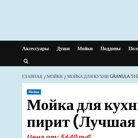
Перейти
к
содержимому
Аксессуары
Души
Мойки
Поддоны
Пол
ГЛАВНАЯ
МОЙКИ
МОЙКА ДЛЯ КУХНИ GRANULA 510
Мойки
Мойка для кухн
пирит (Лучшая 
Цена от: 5640 руб.