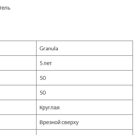
тель
Granula
5 лет
50
50
Круглая
Врезной сверху