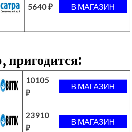
5640 ₽
, пригодится:
10105
₽
23910
₽