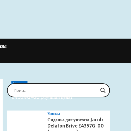
азы
Унитазы
Сиденье для унитаза Jacob Delafon Brive
E4359G-00 (Лучшая цена)
Унитазы
Сиденье для унитаза Jacob
Delafon Brive E4357G-00