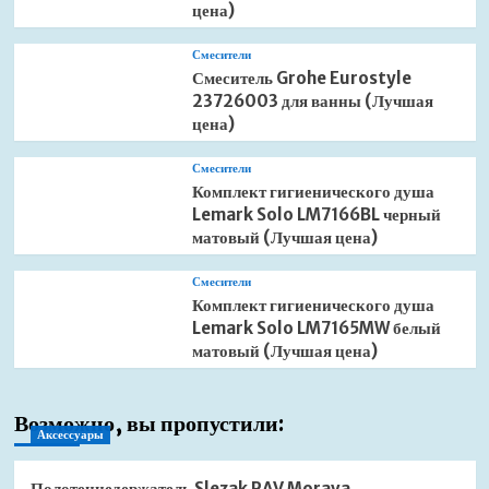
цена)
Смесители
Смеситель Grohe Eurostyle
23726003 для ванны (Лучшая
цена)
Смесители
Комплект гигиенического душа
Lemark Solo LM7166BL черный
матовый (Лучшая цена)
Смесители
Комплект гигиенического душа
Lemark Solo LM7165MW белый
матовый (Лучшая цена)
Возможно, вы пропустили:
Аксессуары
Полотенцедержатель Slezak RAV Morava