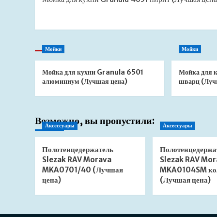
записи
Мойки
Мойки
Мойка для кухни Granula 6501
Мойка для 
алюминиум (Лучшая цена)
шварц (Луч
Возможно, вы пропустили:
Аксессуары
Аксессуары
Полотенцедержатель
Полотенцедержа
Slezak RAV Morava
Slezak RAV Mor
MKA0701/40 (Лучшая
MKA0104SM ко
цена)
(Лучшая цена)