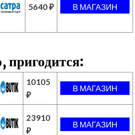
5640 ₽
, пригодится:
10105
₽
23910
₽