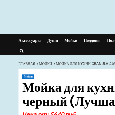
Перейти
к
содержимому
Аксессуары
Души
Мойки
Поддоны
Пол
ГЛАВНАЯ
МОЙКИ
МОЙКА ДЛЯ КУХНИ GRANULA 46
Мойки
Мойка для кух
черный (Лучша
Цена от: 5640 руб.