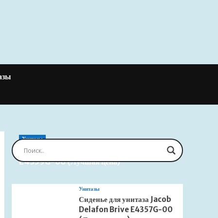
азы
Унитазы
Сиденье для унитаза Jacob Delafon Brive
E4359G-00 (Лучшая цена)
Унитазы
Сиденье для унитаза Jacob
Delafon Brive E4357G-00