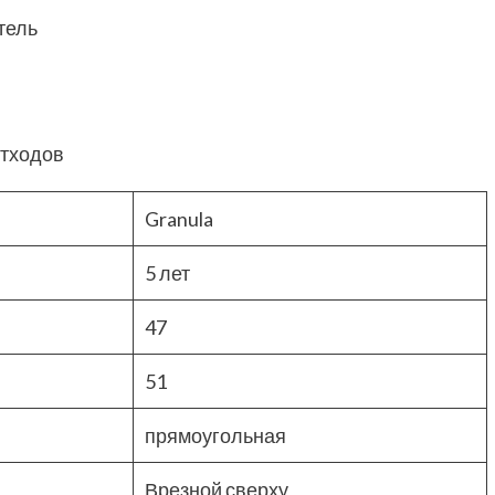
тель
отходов
Granula
5 лет
47
51
прямоугольная
Врезной сверху