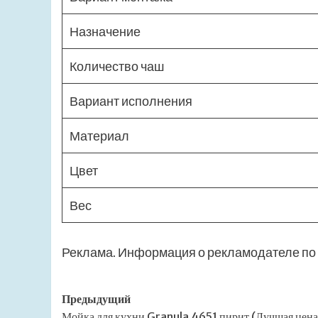
Назначение
Количество чаш
Вариант исполнения
Материал
Цвет
Вес
Реклама. Информация о рекламодателе по 
Навигация
Предыдущий
Мойка для кухни Granula 4651 пирит (Лучшая цена