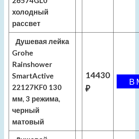
26574GL0
холодный
рассвет
Душевая лейка
Grohe
Rainshower
14430
SmartActive
22127KF0 130
₽
мм, 3 режима,
черный
матовый