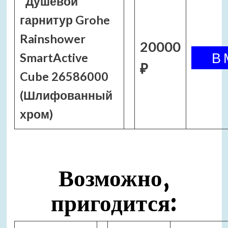
Душевой
гарнитур Grohe
Rainshower
20000
SmartActive
₽
Cube 26586000
(Шлифованный
хром)
Возможно,
пригодится: