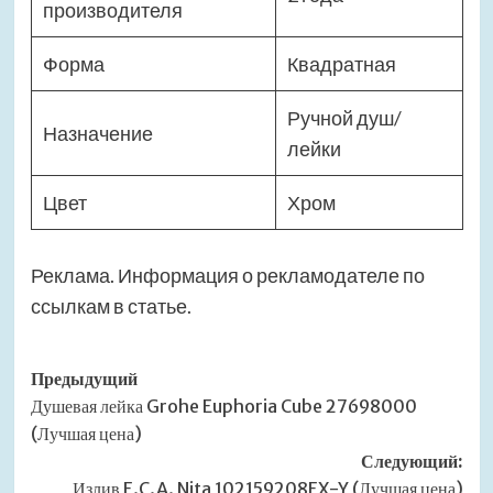
производителя
Форма
Квадратная
Ручной душ/
Назначение
лейки
Цвет
Хром
Реклама. Информация о рекламодателе по
ссылкам в статье.
Навигация
Предыдущий
Душевая лейка Grohe Euphoria Cube 27698000
записи
(Лучшая цена)
Следующий:
Излив E.C.A. Nita 102159208EX-Y (Лучшая цена)