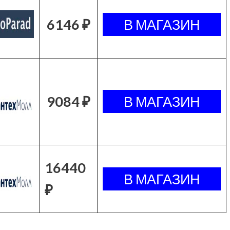
6146 ₽
9084 ₽
16440
₽