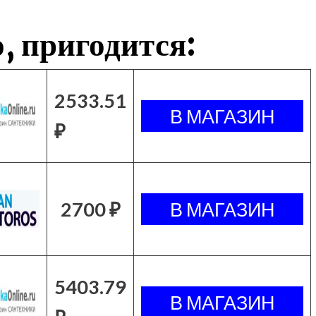
, пригодится:
2533.51
₽
2700 ₽
5403.79