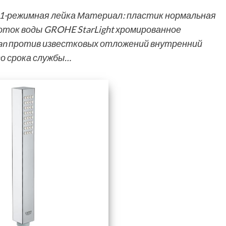
 1-режимная лейка Материал: пластик нормальная
ток воды GROHE StarLight хромированное
an против известковых отложений внутренний
о срока службы…