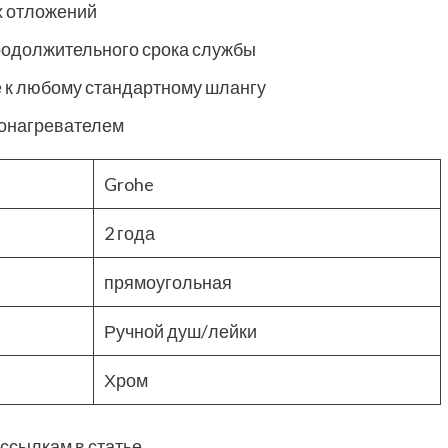
х отложений
родолжительного срока службы
 к любому стандартному шлангу
донагревателем
Grohe
2 года
прямоугольная
Ручной душ/лейки
Хром
ссылкам в статье.