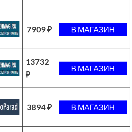
7909 ₽
13732
₽
3894 ₽