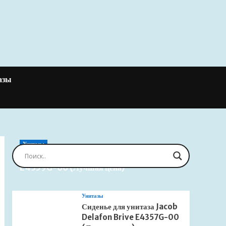
азы
Унитазы
Сиденье для унитаза Jacob Delafon Brive
E4359G-00 (Лучшая цена)
Унитазы
Сиденье для унитаза Jacob
Delafon Brive E4357G-00