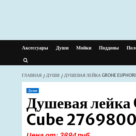
Перейти
к
содержимому
Аксессуары
Души
Мойки
Поддоны
Пол
ГЛАВНАЯ
ДУШИ
ДУШЕВАЯ ЛЕЙКА GROHE EUPHORI
Души
Душевая лейка
Cube 27698000
Цена от: 3894 руб.