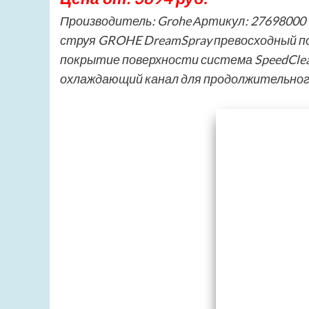
Производитель: Grohe Артикул: 27698000
струя GROHE DreamSpray превосходный по
покрытие поверхности система SpeedCle
охлаждающий канал для продолжительног