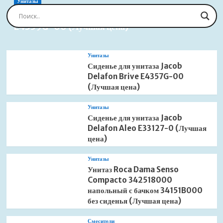
883-
Унитазы
12R
Сиденье для унитаза Jacob Delafon Brive
12
E4359G-00 (Лучшая цена)
литров
сенсорное
(Лучшая
Унитазы
цена)
Сиденье для унитаза Jacob
Delafon Brive E4357G-00
(Лучшая цена)
Унитазы
Сиденье для унитаза Jacob
Delafon Aleo E33127-0 (Лучшая
цена)
Унитазы
Унитаз Roca Dama Senso
Compacto 342518000
напольный с бачком 34151B000
без сиденья (Лучшая цена)
Смесители