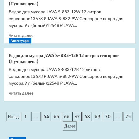
для
(Лучшая цена)
мусора
Ведро для мусора JAVA S-883-12W 12 литров
JAVA
сенсорное13673 ₽ JAVA S-882-9W Сенсорное ведро для
S-
883-
мусора 9 л (белый)12548 ₽ JAVA...
9L
Прочитать
Читать далее
9
больше
Аксессуары
литров
о
сенсорное
Ведро
(Лучшая
Ведро для мусора JAVA S-883-12R 12 литров сенсорное
для
цена)
(Лучшая цена)
мусора
Ведро для мусора JAVA S-883-12R 12 литров
JAVA
сенсорное13673 ₽ JAVA S-882-9W Сенсорное ведро для
S-
883-
мусора 9 л (белый)12548 ₽ JAVA...
12W
Прочитать
Читать далее
12
больше
литров
о
сенсорное
Ведро
(Лучшая
Пагинация
для
Назад
1
…
64
65
66
67
68
69
70
…
75
цена)
мусора
записей
Далее
JAVA
S-