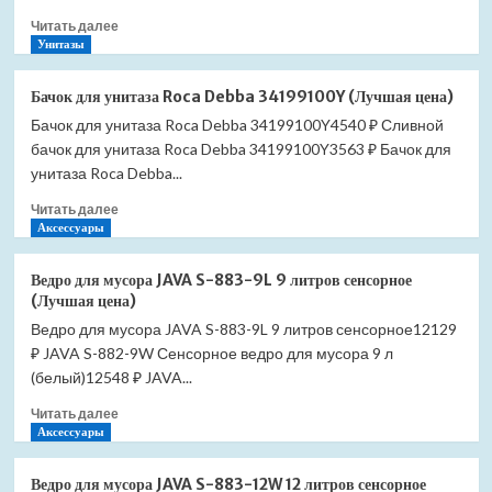
Clean
Прочитать
Читать далее
Rim
больше
Унитазы
341730000
о
(Лучшая
Бачок
цена)
Бачок для унитаза Roca Debba 34199100Y (Лучшая цена)
для
Бачок для унитаза Roca Debba 34199100Y4540 ₽ Сливной
унитаза
бачок для унитаза Roca Debba 34199100Y3563 ₽ Бачок для
Roca
Gap
унитаза Roca Debba...
34147000Y
Прочитать
Читать далее
(Лучшая
больше
Аксессуары
цена)
о
Бачок
Ведро для мусора JAVA S-883-9L 9 литров сенсорное
для
(Лучшая цена)
унитаза
Ведро для мусора JAVA S-883-9L 9 литров сенсорное12129
Roca
₽ JAVA S-882-9W Сенсорное ведро для мусора 9 л
Debba
34199100Y
(белый)12548 ₽ JAVA...
(Лучшая
Прочитать
Читать далее
цена)
больше
Аксессуары
о
Ведро
Ведро для мусора JAVA S-883-12W 12 литров сенсорное