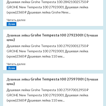
Душевая лейка Grohe Tempesta 100 284210025750 ₽
GROHE New Tempesta 100 27923001 Душевая лейка
(хром)2360 ₽ Душевая лейка Grohe New...
Прочитать
Читать далее
больше
Души
о
Душевая
Душевая лейка Grohe Tempesta 100 27923001 (Лучшая
лейка
цена)
Grohe
Душевая лейка Grohe Tempesta 100 279230012750 ₽
Tempesta
GROHE New Tempesta 100 27923001 Душевая лейка
100
28421002
(хром)2360 ₽ Душевая лейка 110 мм...
(Лучшая
Прочитать
Читать далее
цена)
больше
Души
о
Душевая
Душевая лейка Grohe Tempesta 100 27597001 (Лучшая
лейка
цена)
Grohe
Душевая лейка Grohe Tempesta 100 275970012950 ₽
Tempesta
GROHE New Tempesta 100 27923001 Душевая лейка
100
27923001
(хром)2360 ₽ Душевая лейка 110 мм...
(Лучшая