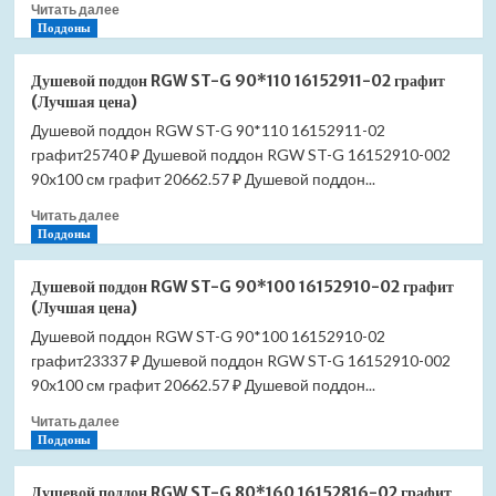
Прочитать
Читать далее
цена)
больше
Поддоны
о
Душевая
Душевой поддон RGW ST-G 90*110 16152911-02 графит
лейка
(Лучшая цена)
Grohe
Душевой поддон RGW ST-G 90*110 16152911-02
Tempesta
графит25740 ₽ Душевой поддон RGW ST-G 16152910-002
100
27597001
90x100 см графит 20662.57 ₽ Душевой поддон...
(Лучшая
Прочитать
Читать далее
цена)
больше
Поддоны
о
Душевой
Душевой поддон RGW ST-G 90*100 16152910-02 графит
поддон
(Лучшая цена)
RGW
Душевой поддон RGW ST-G 90*100 16152910-02
ST-
графит23337 ₽ Душевой поддон RGW ST-G 16152910-002
G
90*110
90x100 см графит 20662.57 ₽ Душевой поддон...
16152911-
Прочитать
Читать далее
02
больше
Поддоны
графит
о
(Лучшая
Душевой
цена)
Душевой поддон RGW ST-G 80*160 16152816-02 графит