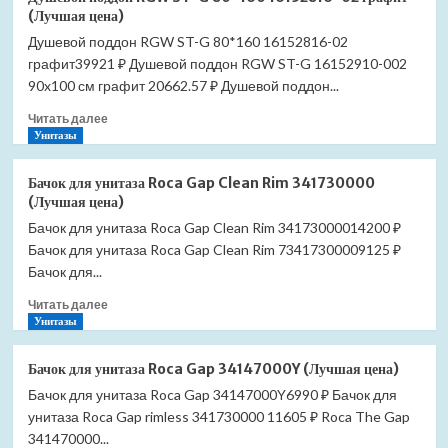
поддон
(Лучшая цена)
RGW
Душевой поддон RGW ST-G 80*160 16152816-02
ST-
графит39921 ₽ Душевой поддон RGW ST-G 16152910-002
G
90*100
90x100 см графит 20662.57 ₽ Душевой поддон...
16152910-
Прочитать
Читать далее
02
больше
Унитазы
графит
о
(Лучшая
Душевой
цена)
Бачок для унитаза Roca Gap Clean Rim 341730000
поддон
(Лучшая цена)
RGW
Бачок для унитаза Roca Gap Clean Rim 34173000014200 ₽
ST-
Бачок для унитаза Roca Gap Clean Rim 73417300009125 ₽
G
80*160
Бачок для...
16152816-
Прочитать
Читать далее
02
больше
Унитазы
графит
о
(Лучшая
Бачок
цена)
Бачок для унитаза Roca Gap 34147000Y (Лучшая цена)
для
Бачок для унитаза Roca Gap 34147000Y6990 ₽ Бачок для
унитаза
унитаза Roca Gap rimless 341730000 11605 ₽ Roca The Gap
Roca
Gap
341470000...