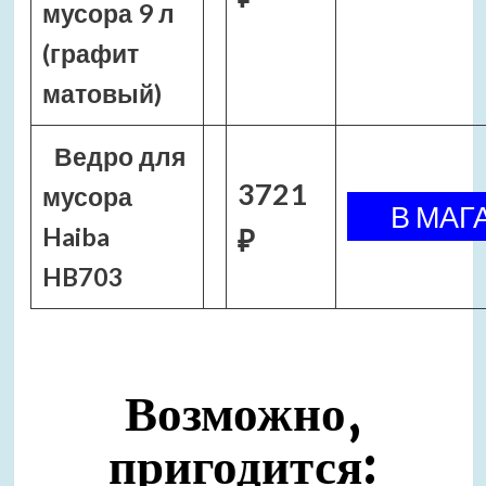
мусора 9 л
(графит
матовый)
Ведро для
3721
мусора
Haiba
₽
HB703
Возможно,
пригодится: