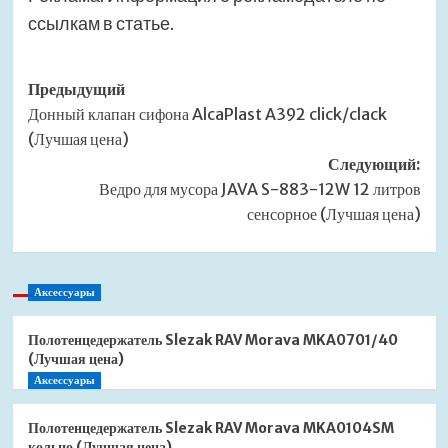
ссылкам в статье.
Навигация
Предыдущий
Донный клапан сифона AlcaPlast A392 click/clack
записи
(Лучшая цена)
Следующий:
Ведро для мусора JAVA S-883-12W 12 литров
сенсорное (Лучшая цена)
Аксессуары
Полотенцедержатель Slezak RAV Morava MKA0701/40
(Лучшая цена)
Аксессуары
Полотенцедержатель Slezak RAV Morava MKA0104SM
кольцо (Лучшая цена)