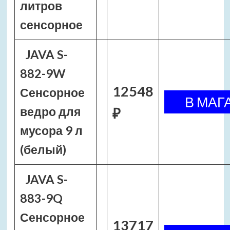
литров
сенсорное
JAVA S-
882-9W
12548
Сенсорное
ведро для
₽
мусора 9 л
(белый)
JAVA S-
883-9Q
Сенсорное
13717