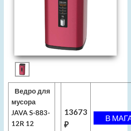
Ведро для
мусора
13673
JAVA S-883-
12R 12
₽