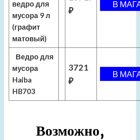
ведро для
₽
мусора 9 л
(графит
матовый)
Ведро для
3721
мусора
Haiba
₽
HB703
Возможно,