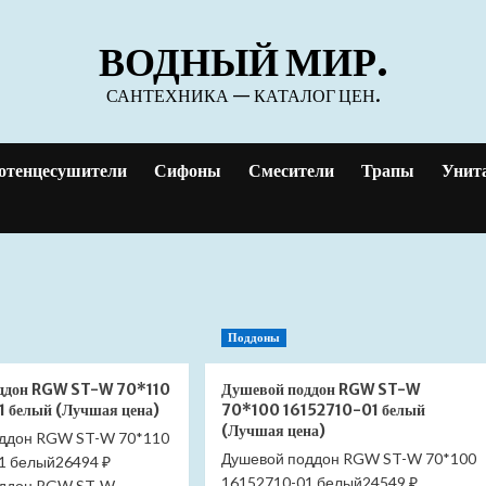
ВОДНЫЙ МИР.
САНТЕХНИКА — КАТАЛОГ ЦЕН.
отенцесушители
Сифоны
Смесители
Трапы
Унит
Поддоны
оддон RGW ST-W 70*110
Душевой поддон RGW ST-W
1 белый (Лучшая цена)
70*100 16152710-01 белый
(Лучшая цена)
ддон RGW ST-W 70*110
Душевой поддон RGW ST-W 70*100
1 белый26494 ₽
16152710-01 белый24549 ₽
оддон RGW ST-W