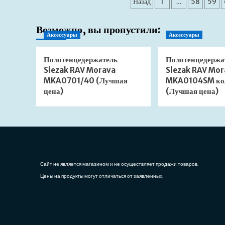
Пагинация
клапан
Назад
1
…
58
59
сифона
записей
Aquatek
Возможно, вы пропустили:
AQ6001MB
Аксессуары
Аксессуары
с
переливом
черный
Полотенцедержатель
Полотенцедержа
матовый
Slezak RAV Morava
Slezak RAV Mor
(Лучшая
MKA0701/40 (Лучшая
MKA0104SM ко
цена)
цена)
(Лучшая цена)
Сайт не является магазином и не осуществляет продажи товаров.
Цены на продукты могут отличаться от заявленных.