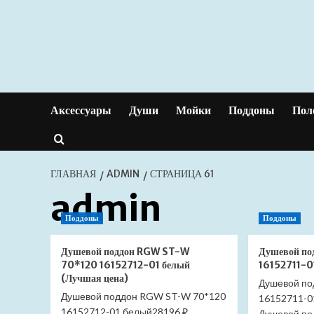
Перейти
к
содержимому
Аксессуары
Души
Мойки
Поддоны
Пол
ГЛАВНАЯ
ADMIN
СТРАНИЦА 61
admin
Поддоны
Поддоны
Душевой поддон RGW ST-W
Душевой п
70*120 16152712-01 белый
16152711-0
(Лучшая цена)
Душевой по
Душевой поддон RGW ST-W 70*120
16152711-0
16152712-01 белый28196 ₽
Душевой п