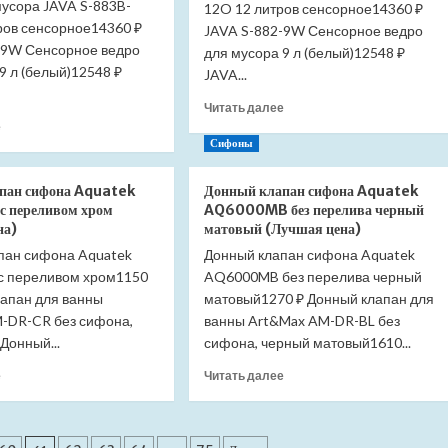
мусора JAVA S-883B-
Meridian
12O 12 литров сенсорное14360 ₽
Meridian
ров сенсорное14360 ₽
34124H000
341242000
JAVA S-882-9W Сенсорное ведро
(Лучшая
(Лучшая
-9W Сенсорное ведро
для мусора 9 л (белый)12548 ₽
цена)
цена)
9 л (белый)12548 ₽
JAVA...
Прочитать
Читать далее
Прочитать
больше
е
больше
о
Сифоны
о
Ведро
Ведро
для
пан сифона Aquatek
Донный клапан сифона Aquatek
для
мусора
 переливом хром
AQ6000MB без перелива черный
мусора
JAVA
на)
матовый (Лучшая цена)
JAVA
S-
пан сифона Aquatek
Донный клапан сифона Aquatek
S-
883B-
 переливом хром1150
883B-
AQ6000MB без перелива черный
12O
12W
12
лапан для ванны
матовый1270 ₽ Донный клапан для
12
литров
-DR-CR без сифона,
ванны Art&Max AM-DR-BL без
литров
сенсорное
Донный...
сифона, черный матовый1610...
сенсорное
(Лучшая
(Лучшая
цена)
Прочитать
Прочитать
е
Читать далее
цена)
больше
больше
о
о
Донный
Донный