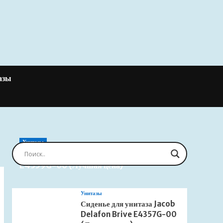
азы
Унитазы
Сиденье для унитаза Jacob Delafon Brive
E4359G-00 (Лучшая цена)
Унитазы
Сиденье для унитаза Jacob
Delafon Brive E4357G-00