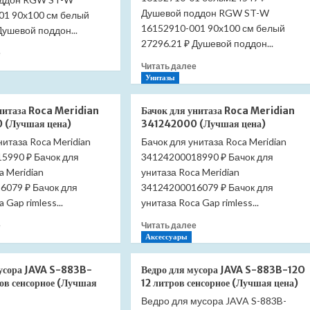
Душевой поддон RGW ST-W
01 90x100 см белый
16152910-001 90x100 см белый
Душевой поддон...
27296.21 ₽ Душевой поддон...
Прочитать
е
больше
Прочитать
Читать далее
о
больше
Унитазы
Душевой
о
поддон
Душевой
унитаза Roca Meridian
Бачок для унитаза Roca Meridian
RGW
поддон
 (Лучшая цена)
341242000 (Лучшая цена)
ST-
RGW
нитаза Roca Meridian
Бачок для унитаза Roca Meridian
W
ST-
5990 ₽ Бачок для
70*110
34124200018990 ₽ Бачок для
W
16152711-
70*100
a Meridian
унитаза Roca Meridian
01
16152710-
6079 ₽ Бачок для
34124200016079 ₽ Бачок для
белый
01
 Gap rimless...
унитаза Roca Gap rimless...
(Лучшая
белый
цена)
(Лучшая
Прочитать
Прочитать
е
Читать далее
цена)
больше
больше
Аксессуары
о
о
Бачок
Бачок
мусора JAVA S-883B-
Ведро для мусора JAVA S-883B-12O
для
для
ов сенсорное (Лучшая
12 литров сенсорное (Лучшая цена)
унитаза
унитаза
Ведро для мусора JAVA S-883B-
Roca
Roca