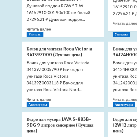
Душевой поддон RGW ST-W
16152910-0
16152910-001 90x100 см белый
27296.21 ₽ 
27296.21 ₽ Душевой поддон...
Читать дале
Прочитать
Читать далее
больше
Унитазы
Унитазы
о
Душевой
Бачок для унитаза Roca Victoria
Бачок для 
поддон
34139Z000 (Лучшая цена)
34124H000
RGW
Бачок для унитаза Roca Victoria
Бачок для у
ST-
34139Z0005790 ₽ Бачок для
W
34124H0001
70*120
унитаза Roca Victoria
унитаза Roc
16152712-
34139Z0003118 ₽ Бачок для
3412420001
01
унитаза Roca Victoria Nord...
унитаза Roca
белый
(Лучшая
Прочитать
Читать далее
Читать дале
цена)
больше
Аксессуары
Аксессуары
о
Бачок
Ведро для мусора JAVA S-883B-
Ведро для 
для
9DG 9 литров сенсорное (Лучшая
12W 12 литр
унитаза
цена)
цена)
Roca