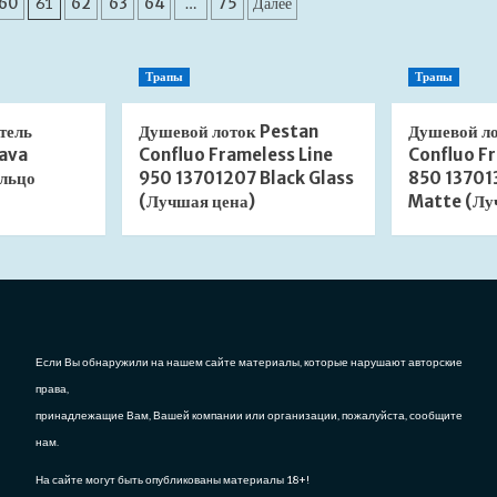
клапан
клапан
60
61
62
63
64
…
75
Далее
сифона
сифона
Aquatek
Aquatek
AQ6001CR
AQ6000MB
Трапы
Трапы
с
без
переливом
перелива
хром
черный
тель
Душевой лоток Pestan
Душевой л
(Лучшая
матовый
ava
Confluo Frameless Line
Confluo Fr
цена)
(Лучшая
льцо
950 13701207 Black Glass
850 13701
цена)
(Лучшая цена)
Matte (Лу
Если Вы обнаружили на нашем сайте материалы, которые нарушают авторские
права,
принадлежащие Вам, Вашей компании или организации, пожалуйста, сообщите
нам.
На сайте могут быть опубликованы материалы 18+!