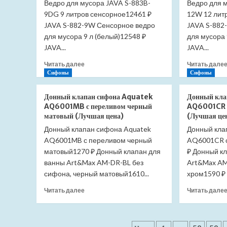
Ведро для мусора JAVA S-883B-
Ведро для 
Victoria
9DG 9 литров сенсорное12461 ₽
34139Z000
12W 12 лит
(Лучшая
JAVA S-882-9W Сенсорное ведро
JAVA S-882
цена)
для мусора 9 л (белый)12548 ₽
для мусора 
JAVA...
JAVA...
Прочитать
Читать далее
Читать дале
больше
Сифоны
Сифоны
о
Ведро
Донный клапан сифона Aquatek
Донный кла
для
AQ6001MB с переливом черный
AQ6001CR с
мусора
матовый (Лучшая цена)
(Лучшая це
JAVA
Донный клапан сифона Aquatek
Донный кла
S-
AQ6001MB с переливом черный
883B-
AQ6001CR с
9DG
матовый1270 ₽ Донный клапан для
₽ Донный к
9
ванны Art&Max AM-DR-BL без
Art&Max AM
литров
сифона, черный матовый1610...
хром1590 ₽ 
сенсорное
(Лучшая
Прочитать
Читать далее
Читать дале
цена)
больше
о
Донный