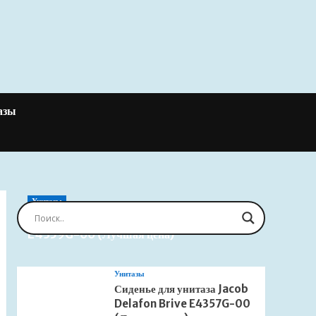
азы
Унитазы
Сиденье для унитаза Jacob Delafon Brive
E4359G-00 (Лучшая цена)
Унитазы
Сиденье для унитаза Jacob
Delafon Brive E4357G-00