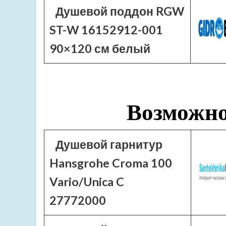
Душевой поддон RGW
ST-W 16152912-001
90×120 см белый
Возможно
Душевой гарнитур
Hansgrohe Croma 100
Vario/Unica C
27772000