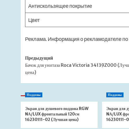
Антискользящее покрытие
Цвет
Реклама. Информация о рекламодателе по 
Навигация
Предыдущий
Бачок для унитаза Roca Victoria 34139Z000 (Луч
записи
цена)
Поддоны
Поддоны
Экран для душевого поддона RGW
Экран для 
NА/LUX фронтальный 120см
NА/LUX фр
16230111-02 (Лучшая цена)
16230111-0