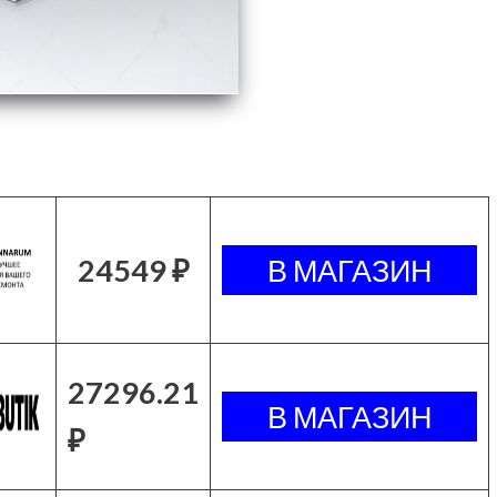
24549 ₽
27296.21
₽