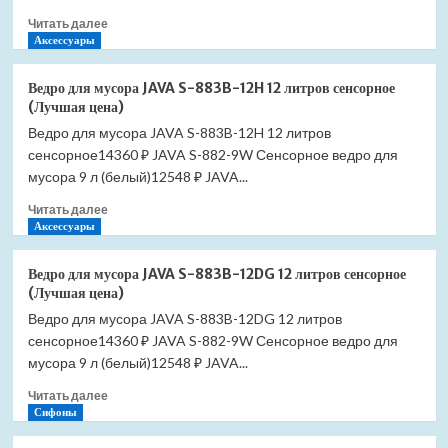
(Лучшая
Прочитать
Читать далее
цена)
больше
Аксессуары
о
Ведро
Ведро для мусора JAVA S-883B-12H 12 литров сенсорное
для
(Лучшая цена)
мусора
Ведро для мусора JAVA S-883B-12H 12 литров
JAVA
сенсорное14360 ₽ JAVA S-882-9W Сенсорное ведро для
S-
883B-
мусора 9 л (белый)12548 ₽ JAVA...
12LG
Прочитать
Читать далее
12
больше
Аксессуары
литров
о
сенсорное
Ведро
(Лучшая
Ведро для мусора JAVA S-883B-12DG 12 литров сенсорное
для
цена)
(Лучшая цена)
мусора
Ведро для мусора JAVA S-883B-12DG 12 литров
JAVA
сенсорное14360 ₽ JAVA S-882-9W Сенсорное ведро для
S-
883B-
мусора 9 л (белый)12548 ₽ JAVA...
12H
Прочитать
Читать далее
12
больше
Сифоны
литров
о
сенсорное