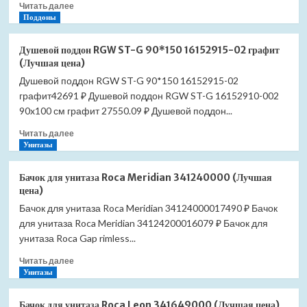
Прочитать
Читать далее
01
больше
Поддоны
белый
о
(Лучшая
Душевой
цена)
Душевой поддон RGW ST-G 90*150 16152915-02 графит
поддон
(Лучшая цена)
RGW
Душевой поддон RGW ST-G 90*150 16152915-02
ST-
графит42691 ₽ Душевой поддон RGW ST-G 16152910-002
W
100*100
90x100 см графит 27550.09 ₽ Душевой поддон...
16152010-
Прочитать
Читать далее
01
больше
Унитазы
белый
о
(Лучшая
Душевой
цена)
Бачок для унитаза Roca Meridian 341240000 (Лучшая
поддон
цена)
RGW
Бачок для унитаза Roca Meridian 34124000017490 ₽ Бачок
ST-
для унитаза Roca Meridian 34124200016079 ₽ Бачок для
G
90*150
унитаза Roca Gap rimless...
16152915-
Прочитать
Читать далее
02
больше
Унитазы
графит
о
(Лучшая
Бачок
цена)
Бачок для унитаза Roca Leon 341649000 (Лучшая цена)