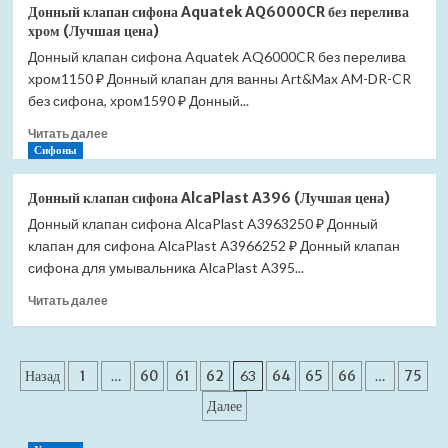
Ведро
(Лучшая
Донный клапан сифона Aquatek AQ6000CR без перелива
для
цена)
хром (Лучшая цена)
мусора
Донный клапан сифона Aquatek AQ6000CR без перелива
JAVA
хром1150 ₽ Донный клапан для ванны Art&Max AM-DR-CR
S-
883B-
без сифона, хром1590 ₽ Донный...
12DG
Прочитать
Читать далее
12
больше
Сифоны
литров
о
сенсорное
Донный
(Лучшая
Донный клапан сифона AlcaPlast A396 (Лучшая цена)
клапан
цена)
Донный клапан сифона AlcaPlast A3963250 ₽ Донный
сифона
клапан для сифона AlcaPlast A3966252 ₽ Донный клапан
Aquatek
AQ6000CR
сифона для умывальника AlcaPlast A395...
без
Прочитать
Читать далее
перелива
больше
хром
о
(Лучшая
Донный
цена)
Пагинация
клапан
Назад
1
…
60
61
62
63
64
65
66
…
75
сифона
записей
Далее
AlcaPlast
A396