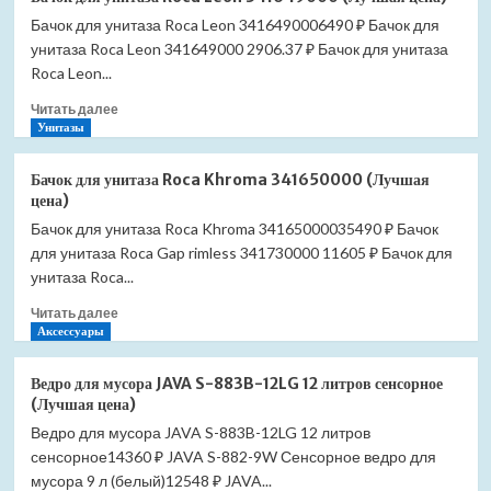
для
Бачок для унитаза Roca Leon 3416490006490 ₽ Бачок для
унитаза
унитаза Roca Leon 341649000 2906.37 ₽ Бачок для унитаза
Roca
Meridian
Roca Leon...
341240000
Прочитать
Читать далее
(Лучшая
больше
Унитазы
цена)
о
Бачок
Бачок для унитаза Roca Khroma 341650000 (Лучшая
для
цена)
унитаза
Бачок для унитаза Roca Khroma 34165000035490 ₽ Бачок
Roca
для унитаза Roca Gap rimless 341730000 11605 ₽ Бачок для
Leon
341649000
унитаза Roca...
(Лучшая
Прочитать
Читать далее
цена)
больше
Аксессуары
о
Бачок
Ведро для мусора JAVA S-883B-12LG 12 литров сенсорное
для
(Лучшая цена)
унитаза
Ведро для мусора JAVA S-883B-12LG 12 литров
Roca
сенсорное14360 ₽ JAVA S-882-9W Сенсорное ведро для
Khroma
341650000
мусора 9 л (белый)12548 ₽ JAVA...