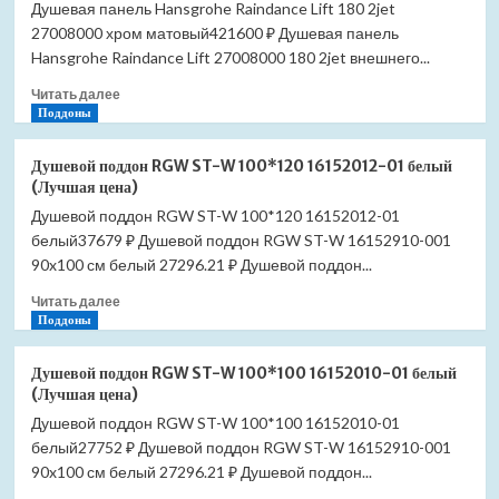
Душевая панель Hansgrohe Raindance Lift 180 2jet
27008000 хром матовый421600 ₽ Душевая панель
Hansgrohe Raindance Lift 27008000 180 2jet внешнего...
Прочитать
Читать далее
больше
Поддоны
о
Душевая
Душевой поддон RGW ST-W 100*120 16152012-01 белый
панель
(Лучшая цена)
Hansgrohe
Душевой поддон RGW ST-W 100*120 16152012-01
Raindance
белый37679 ₽ Душевой поддон RGW ST-W 16152910-001
Lift
180
90x100 см белый 27296.21 ₽ Душевой поддон...
2jet
Прочитать
Читать далее
27008000
больше
Поддоны
хром
о
матовый
Душевой
(Лучшая
Душевой поддон RGW ST-W 100*100 16152010-01 белый
поддон
цена)
(Лучшая цена)
RGW
Душевой поддон RGW ST-W 100*100 16152010-01
ST-
белый27752 ₽ Душевой поддон RGW ST-W 16152910-001
W
100*120
90x100 см белый 27296.21 ₽ Душевой поддон...
16152012-