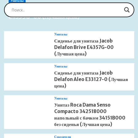
(Лучшая
Унитазы
цена)
Сиденье для унитаза Jacob Delafon Brive
E4359G-00 (Лучшая цена)
Унитазы
Сиденье для унитаза Jacob
Delafon Brive E4357G-00
(Лучшая цена)
Унитазы
Сиденье для унитаза Jacob
Delafon Aleo E33127-0 (Лучшая
цена)
Унитазы
Унитаз Roca Dama Senso
Compacto 342518000
напольный с бачком 34151B000
без сиденья (Лучшая цена)
Смесители