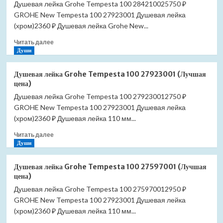
Душевая лейка Grohe Tempesta 100 284210025750 ₽
GROHE New Tempesta 100 27923001 Душевая лейка
(хром)2360 ₽ Душевая лейка Grohe New...
Прочитать
Читать далее
больше
Души
о
Душевая
Душевая лейка Grohe Tempesta 100 27923001 (Лучшая
лейка
цена)
Grohe
Душевая лейка Grohe Tempesta 100 279230012750 ₽
Tempesta
GROHE New Tempesta 100 27923001 Душевая лейка
100
28421002
(хром)2360 ₽ Душевая лейка 110 мм...
(Лучшая
Прочитать
Читать далее
цена)
больше
Души
о
Душевая
Душевая лейка Grohe Tempesta 100 27597001 (Лучшая
лейка
цена)
Grohe
Душевая лейка Grohe Tempesta 100 275970012950 ₽
Tempesta
GROHE New Tempesta 100 27923001 Душевая лейка
100
27923001
(хром)2360 ₽ Душевая лейка 110 мм...
(Лучшая