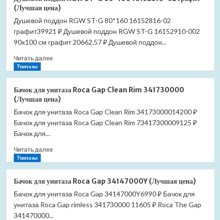
поддон
(Лучшая цена)
RGW
Душевой поддон RGW ST-G 80*160 16152816-02
ST-
графит39921 ₽ Душевой поддон RGW ST-G 16152910-002
G
90*100
90x100 см графит 20662.57 ₽ Душевой поддон...
16152910-
Прочитать
Читать далее
02
больше
Унитазы
графит
о
(Лучшая
Душевой
цена)
Бачок для унитаза Roca Gap Clean Rim 341730000
поддон
(Лучшая цена)
RGW
Бачок для унитаза Roca Gap Clean Rim 34173000014200 ₽
ST-
Бачок для унитаза Roca Gap Clean Rim 73417300009125 ₽
G
80*160
Бачок для...
16152816-
Прочитать
Читать далее
02
больше
Унитазы
графит
о
(Лучшая
Бачок
цена)
Бачок для унитаза Roca Gap 34147000Y (Лучшая цена)
для
Бачок для унитаза Roca Gap 34147000Y6990 ₽ Бачок для
унитаза
унитаза Roca Gap rimless 341730000 11605 ₽ Roca The Gap
Roca
Gap
341470000...