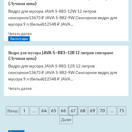
для
(Лучшая цена)
мусора
Ведро для мусора JAVA S-883-12W 12 литров
JAVA
сенсорное13673 ₽ JAVA S-882-9W Сенсорное ведро для
S-
883-
мусора 9 л (белый)12548 ₽ JAVA...
9L
Прочитать
Читать далее
9
больше
Аксессуары
литров
о
сенсорное
Ведро
(Лучшая
Ведро для мусора JAVA S-883-12R 12 литров сенсорное
для
цена)
(Лучшая цена)
мусора
Ведро для мусора JAVA S-883-12R 12 литров
JAVA
сенсорное13673 ₽ JAVA S-882-9W Сенсорное ведро для
S-
883-
мусора 9 л (белый)12548 ₽ JAVA...
12W
Прочитать
Читать далее
12
больше
литров
о
сенсорное
Ведро
(Лучшая
Пагинация
для
Назад
1
…
64
65
66
67
68
69
70
…
75
цена)
мусора
записей
Далее
JAVA
S-