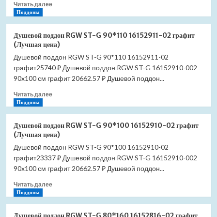
Прочитать
Читать далее
цена)
больше
Поддоны
о
Душевая
Душевой поддон RGW ST-G 90*110 16152911-02 графит
лейка
(Лучшая цена)
Grohe
Душевой поддон RGW ST-G 90*110 16152911-02
Tempesta
графит25740 ₽ Душевой поддон RGW ST-G 16152910-002
100
27597001
90x100 см графит 20662.57 ₽ Душевой поддон...
(Лучшая
Прочитать
Читать далее
цена)
больше
Поддоны
о
Душевой
Душевой поддон RGW ST-G 90*100 16152910-02 графит
поддон
(Лучшая цена)
RGW
Душевой поддон RGW ST-G 90*100 16152910-02
ST-
графит23337 ₽ Душевой поддон RGW ST-G 16152910-002
G
90*110
90x100 см графит 20662.57 ₽ Душевой поддон...
16152911-
Прочитать
Читать далее
02
больше
Поддоны
графит
о
(Лучшая
Душевой
цена)
Душевой поддон RGW ST-G 80*160 16152816-02 графит