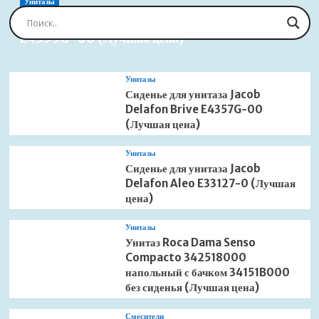
883-
Унитазы
12R
Сиденье для унитаза Jacob Delafon Brive
12
E4359G-00 (Лучшая цена)
литров
сенсорное
(Лучшая
Унитазы
цена)
Сиденье для унитаза Jacob
Delafon Brive E4357G-00
(Лучшая цена)
Унитазы
Сиденье для унитаза Jacob
Delafon Aleo E33127-0 (Лучшая
цена)
Унитазы
Унитаз Roca Dama Senso
Compacto 342518000
напольный с бачком 34151B000
без сиденья (Лучшая цена)
Смесители