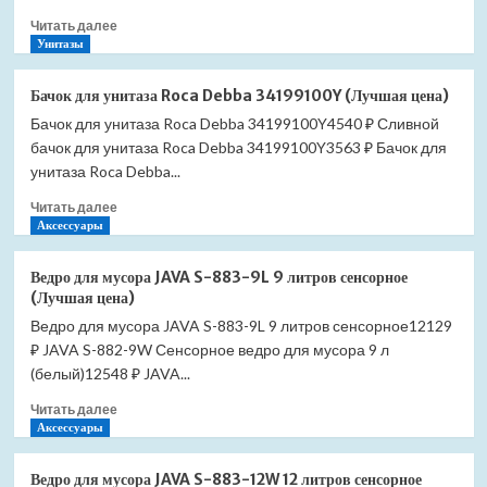
Clean
Прочитать
Читать далее
Rim
больше
Унитазы
341730000
о
(Лучшая
Бачок
цена)
Бачок для унитаза Roca Debba 34199100Y (Лучшая цена)
для
Бачок для унитаза Roca Debba 34199100Y4540 ₽ Сливной
унитаза
бачок для унитаза Roca Debba 34199100Y3563 ₽ Бачок для
Roca
Gap
унитаза Roca Debba...
34147000Y
Прочитать
Читать далее
(Лучшая
больше
Аксессуары
цена)
о
Бачок
Ведро для мусора JAVA S-883-9L 9 литров сенсорное
для
(Лучшая цена)
унитаза
Ведро для мусора JAVA S-883-9L 9 литров сенсорное12129
Roca
₽ JAVA S-882-9W Сенсорное ведро для мусора 9 л
Debba
34199100Y
(белый)12548 ₽ JAVA...
(Лучшая
Прочитать
Читать далее
цена)
больше
Аксессуары
о
Ведро
Ведро для мусора JAVA S-883-12W 12 литров сенсорное