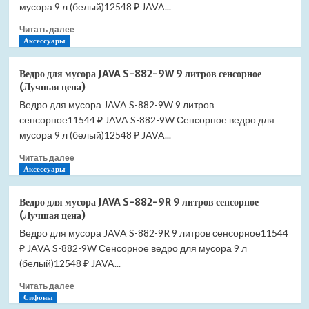
Senso
мусора 9 л (белый)12548 ₽ JAVA...
Compacto
Прочитать
Читать далее
34151B000
больше
Аксессуары
(Лучшая
о
цена)
Ведро
Ведро для мусора JAVA S-882-9W 9 литров сенсорное
для
(Лучшая цена)
мусора
Ведро для мусора JAVA S-882-9W 9 литров
JAVA
сенсорное11544 ₽ JAVA S-882-9W Сенсорное ведро для
S-
883-
мусора 9 л (белый)12548 ₽ JAVA...
12L
Прочитать
Читать далее
12
больше
Аксессуары
литров
о
сенсорное
Ведро
(Лучшая
Ведро для мусора JAVA S-882-9R 9 литров сенсорное
для
цена)
(Лучшая цена)
мусора
Ведро для мусора JAVA S-882-9R 9 литров сенсорное11544
JAVA
₽ JAVA S-882-9W Сенсорное ведро для мусора 9 л
S-
882-
(белый)12548 ₽ JAVA...
9W
Прочитать
Читать далее
9
больше
Сифоны
литров