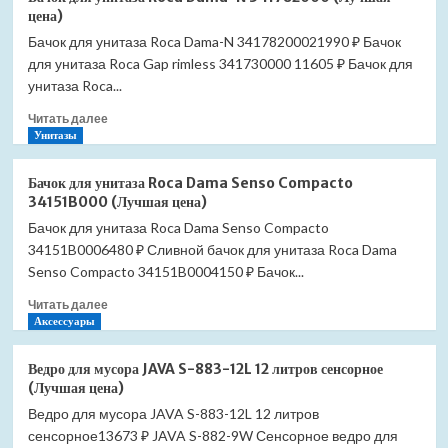
для
цена)
унитаза
Бачок для унитаза Roca Dama-N 34178200021990 ₽ Бачок
Roca
для унитаза Roca Gap rimless 341730000 11605 ₽ Бачок для
Dama-
N
унитаза Roca...
341784000
Прочитать
Читать далее
(Лучшая
больше
Унитазы
цена)
о
Бачок
Бачок для унитаза Roca Dama Senso Compacto
для
34151B000 (Лучшая цена)
унитаза
Бачок для унитаза Roca Dama Senso Compacto
Roca
34151B0006480 ₽ Сливной бачок для унитаза Roca Dama
Dama-
N
Senso Compacto 34151B0004150 ₽ Бачок...
341782000
Прочитать
Читать далее
(Лучшая
больше
Аксессуары
цена)
о
Бачок
Ведро для мусора JAVA S-883-12L 12 литров сенсорное
для
(Лучшая цена)
унитаза
Ведро для мусора JAVA S-883-12L 12 литров
Roca
сенсорное13673 ₽ JAVA S-882-9W Сенсорное ведро для
Dama