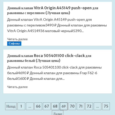
о
сенсорное
Ведро
(Лучшая
Донный клапан VitrA Origin A45149 push-open для
для
цена)
раковины с переливом (Лучшая цена)
мусора
Донный клапан VitrA Origin A45149 push-open для
JAVA
раковины с переливом3490 ₽ Донный клапан для раковины
S-
882-
VitrA Origin A4514936 матовый черный5390...
9R
Прочитать
Читать далее
9
больше
Сифоны
литров
о
сенсорное
Донный
(Лучшая
Донный клапан Roca 505401100 click-clack для
клапан
цена)
раковины белый (Лучшая цена)
VitrA
Донный клапан Roca 505401100 click-clack для раковины
Origin
белый4690 ₽ Донный клапан для раковины Frap F62-6
A45149
push-
белый1600 ₽ Донный клапан для...
open
Прочитать
Читать далее
для
больше
раковины
о
с
Донный
переливом
Пагинация
клапан
Назад
1
…
66
67
68
69
70
71
72
…
75
(Лучшая
Roca
цена)
записей
Далее