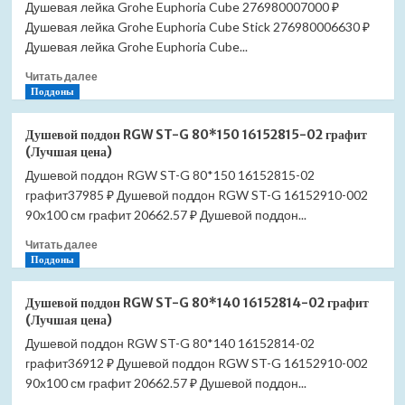
Душевая лейка Grohe Euphoria Cube 276980007000 ₽
Душевая лейка Grohe Euphoria Cube Stick 276980006630 ₽
Душевая лейка Grohe Euphoria Cube...
Прочитать
Читать далее
больше
Поддоны
о
Душевая
Душевой поддон RGW ST-G 80*150 16152815-02 графит
лейка
(Лучшая цена)
Grohe
Душевой поддон RGW ST-G 80*150 16152815-02
Euphoria
графит37985 ₽ Душевой поддон RGW ST-G 16152910-002
Cube
27698000
90x100 см графит 20662.57 ₽ Душевой поддон...
(Лучшая
Прочитать
Читать далее
цена)
больше
Поддоны
о
Душевой
Душевой поддон RGW ST-G 80*140 16152814-02 графит
поддон
(Лучшая цена)
RGW
Душевой поддон RGW ST-G 80*140 16152814-02
ST-
графит36912 ₽ Душевой поддон RGW ST-G 16152910-002
G
80*150
90x100 см графит 20662.57 ₽ Душевой поддон...
16152815-