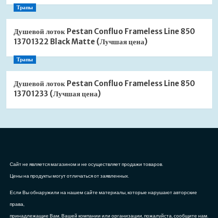
Трапы
Душевой лоток Pestan Confluo Frameless Line 850
13701322 Black Matte (Лучшая цена)
Трапы
Душевой лоток Pestan Confluo Frameless Line 850
13701233 (Лучшая цена)
Сайт не является магазином и не осуществляет продажи товаров.
Цены на продукты могут отличаться от заявленных.
Если Вы обнаружили на нашем сайте материалы, которые нарушают авторские
права,
принадлежащие Вам, Вашей компании или организации, пожалуйста, сообщите нам.