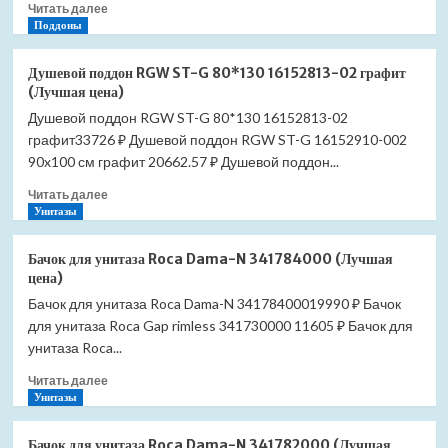
Прочитать
Читать далее
02
больше
Поддоны
графит
о
(Лучшая
Душевой
цена)
Душевой поддон RGW ST-G 80*130 16152813-02 графит
поддон
(Лучшая цена)
RGW
Душевой поддон RGW ST-G 80*130 16152813-02
ST-
графит33726 ₽ Душевой поддон RGW ST-G 16152910-002
G
80*140
90x100 см графит 20662.57 ₽ Душевой поддон...
16152814-
Прочитать
Читать далее
02
больше
Унитазы
графит
о
(Лучшая
Душевой
цена)
Бачок для унитаза Roca Dama-N 341784000 (Лучшая
поддон
цена)
RGW
Бачок для унитаза Roca Dama-N 34178400019990 ₽ Бачок
ST-
для унитаза Roca Gap rimless 341730000 11605 ₽ Бачок для
G
80*130
унитаза Roca...
16152813-
Прочитать
Читать далее
02
больше
Унитазы
графит
о
(Лучшая
Бачок
цена)
Бачок для унитаза Roca Dama-N 341782000 (Лучшая