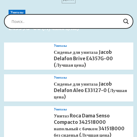
505401100
click-
clack
Унитазы
для
Сиденье для унитаза Jacob Delafon Brive
раковины
E4359G-00 (Лучшая цена)
белый
(Лучшая
цена)
Унитазы
Сиденье для унитаза Jacob
Delafon Brive E4357G-00
(Лучшая цена)
Унитазы
Сиденье для унитаза Jacob
Delafon Aleo E33127-0 (Лучшая
цена)
Унитазы
Унитаз Roca Dama Senso
Compacto 342518000
напольный с бачком 34151B000
без сиденья (Лучшая цена)