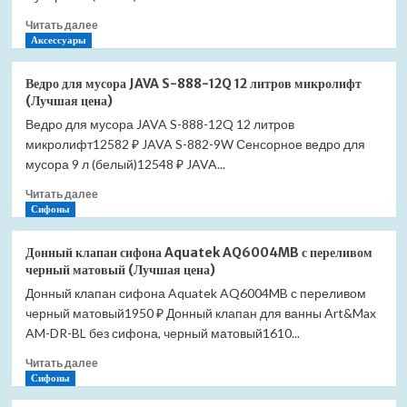
9C
цена)
Прочитать
Читать далее
9
больше
Аксессуары
литров
о
микролифт
Ведро
(Лучшая
Ведро для мусора JAVA S-888-12Q 12 литров микролифт
для
цена)
(Лучшая цена)
мусора
Ведро для мусора JAVA S-888-12Q 12 литров
JAVA
микролифт12582 ₽ JAVA S-882-9W Сенсорное ведро для
S-
888-
мусора 9 л (белый)12548 ₽ JAVA...
12W
Прочитать
Читать далее
12
больше
Сифоны
литров
о
микролифт
Ведро
(Лучшая
Донный клапан сифона Aquatek AQ6004MB с переливом
для
цена)
черный матовый (Лучшая цена)
мусора
Донный клапан сифона Aquatek AQ6004MB с переливом
JAVA
черный матовый1950 ₽ Донный клапан для ванны Art&Max
S-
888-
AM-DR-BL без сифона, черный матовый1610...
12Q
Прочитать
Читать далее
12
больше
Сифоны
литров
о
микролифт