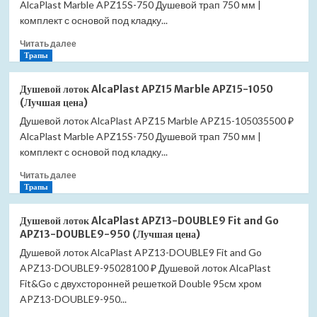
AlcaPlast Marble APZ15S-750 Душевой трап 750 мм |
AQ6003PG
без
комплект с основой под кладку...
перелива
Прочитать
Читать далее
золото
больше
Трапы
полированное
о
(Лучшая
Душевой
цена)
Душевой лоток AlcaPlast APZ15 Marble APZ15-1050
лоток
(Лучшая цена)
AlcaPlast
Душевой лоток AlcaPlast APZ15 Marble APZ15-105035500 ₽
APZ15
AlcaPlast Marble APZ15S-750 Душевой трап 750 мм |
Marble
APZ15-
комплект с основой под кладку...
1150
Прочитать
Читать далее
(Лучшая
больше
Трапы
цена)
о
Душевой
Душевой лоток AlcaPlast APZ13-DOUBLE9 Fit and Go
лоток
APZ13-DOUBLE9-950 (Лучшая цена)
AlcaPlast
Душевой лоток AlcaPlast APZ13-DOUBLE9 Fit and Go
APZ15
APZ13-DOUBLE9-95028100 ₽ Душевой лоток AlcaPlast
Marble
APZ15-
Fit&Go с двухсторонней решеткой Double 95см хром
1050
APZ13-DOUBLE9-950...
(Лучшая