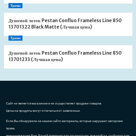
Трапы
Душевой лоток Pestan Confluo Frameless Line 850
13701322 Black Matte (Лучшая цена)
Трапы
Душевой лоток Pestan Confluo Frameless Line 850
13701233 (Лучшая цена)
Сайт не является магазином и не осуществляет продажи товаров.
Цены на продукты могут отличаться от заявленных.
Если Вы обнаружили на нашем сайте материалы, которые нарушают авторские
права,
принадлежащие Вам, Вашей компании или организации, пожалуйста, сообщите нам.