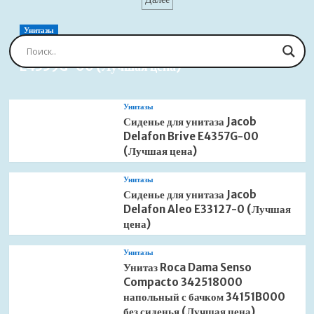
записей
Granula
4651
базальт
Унитазы
(Лучшая
Сиденье для унитаза Jacob Delafon Brive
цена)
E4359G-00 (Лучшая цена)
Унитазы
Сиденье для унитаза Jacob
Delafon Brive E4357G-00
(Лучшая цена)
Унитазы
Сиденье для унитаза Jacob
Delafon Aleo E33127-0 (Лучшая
цена)
Унитазы
Унитаз Roca Dama Senso
Compacto 342518000
напольный с бачком 34151B000
без сиденья (Лучшая цена)