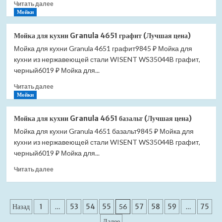
Прочитать
цена)
Читать далее
больше
Мойки
о
Душевой
Мойка для кухни Granula 4651 графит (Лучшая цена)
лоток
Мойка для кухни Granula 4651 графит9845 ₽ Мойка для
AlcaPlast
кухни из нержавеющей стали WISENT WS35044B графит,
APZ13-
DOUBLE9
черный6019 ₽ Мойка для...
Fit
Прочитать
Читать далее
and
больше
Мойки
Go
о
APZ13-
Мойка
DOUBLE9-
Мойка для кухни Granula 4651 базальт (Лучшая цена)
для
950
Мойка для кухни Granula 4651 базальт9845 ₽ Мойка для
кухни
(Лучшая
кухни из нержавеющей стали WISENT WS35044B графит,
Granula
цена)
4651
черный6019 ₽ Мойка для...
графит
Прочитать
Читать далее
(Лучшая
больше
цена)
о
Мойка
Пагинация
для
Назад
1
…
53
54
55
56
57
58
59
…
75
кухни
Далее