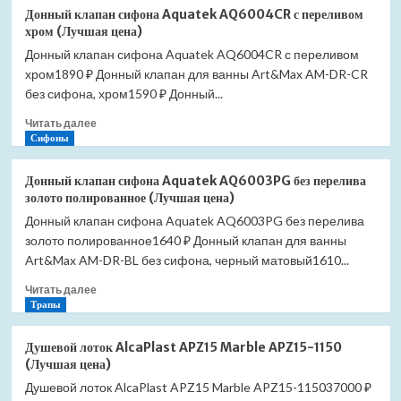
Донный
(Лучшая
Донный клапан сифона Aquatek AQ6004CR с переливом
клапан
цена)
хром (Лучшая цена)
сифона
Донный клапан сифона Aquatek AQ6004CR с переливом
Aquatek
хром1890 ₽ Донный клапан для ванны Art&Max AM-DR-CR
AQ6004MB
с
без сифона, хром1590 ₽ Донный...
переливом
Прочитать
Читать далее
черный
больше
Сифоны
матовый
о
(Лучшая
Донный
цена)
Донный клапан сифона Aquatek AQ6003PG без перелива
клапан
золото полированное (Лучшая цена)
сифона
Донный клапан сифона Aquatek AQ6003PG без перелива
Aquatek
золото полированное1640 ₽ Донный клапан для ванны
AQ6004CR
с
Art&Max AM-DR-BL без сифона, черный матовый1610...
переливом
Прочитать
Читать далее
хром
больше
Трапы
(Лучшая
о
цена)
Донный
Душевой лоток AlcaPlast APZ15 Marble APZ15-1150
клапан
(Лучшая цена)
сифона
Душевой лоток AlcaPlast APZ15 Marble APZ15-115037000 ₽
Aquatek