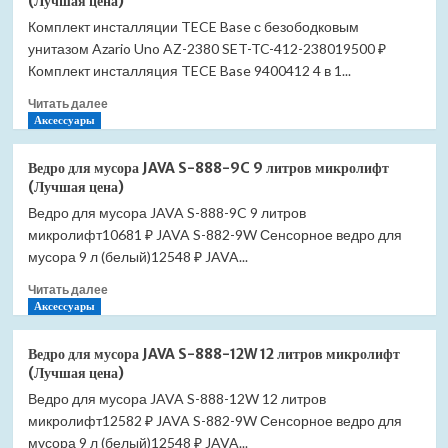
(Лучшая цена)
Комплект инсталляции TECE Base с безободковым
унитазом Azario Uno AZ-2380 SET-TC-412-238019500 ₽
Комплект инсталляция TECE Base 9400412 4 в 1...
Прочитать
Читать далее
больше
Аксессуары
о
Комплект
Ведро для мусора JAVA S-888-9C 9 литров микролифт
инсталляции
(Лучшая цена)
TECE
Ведро для мусора JAVA S-888-9C 9 литров
Base
микролифт10681 ₽ JAVA S-882-9W Сенсорное ведро для
с
безободковым
мусора 9 л (белый)12548 ₽ JAVA...
унитазом
Прочитать
Читать далее
Azario
больше
Аксессуары
Uno
о
AZ-
Ведро
2380
Ведро для мусора JAVA S-888-12W 12 литров микролифт
для
SET-
(Лучшая цена)
мусора
TC-
Ведро для мусора JAVA S-888-12W 12 литров
JAVA
412-
микролифт12582 ₽ JAVA S-882-9W Сенсорное ведро для
S-
2380
888-
мусора 9 л (белый)12548 ₽ JAVA...
(Лучшая