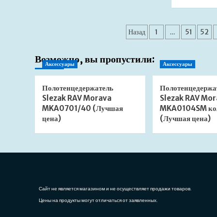
Душевой
лоток
AlcaPlast
Пагинация
APZ15
Назад
1
…
51
52
Marble
записей
APZ15-
Возможно, вы пропустили:
300
Аксессуары
Аксессуары
(Лучшая
цена)
Полотенцедержатель
Полотенцедержа
Slezak RAV Morava
Slezak RAV Mor
MKA0701/40 (Лучшая
MKA0104SM ко
цена)
(Лучшая цена)
Сайт не является магазином и не осуществляет продажи товаров.
Цены на продукты могут отличаться от заявленных.