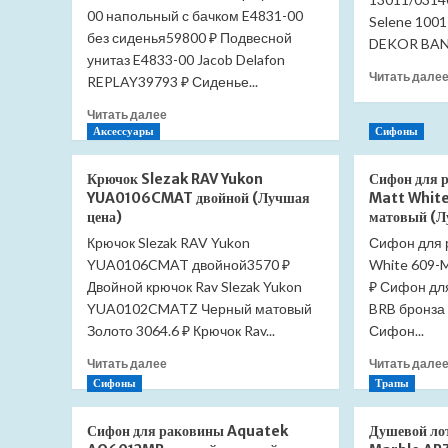
00 напольный с бачком E4831-00
Selene 1001
без сиденья59800 ₽ Подвесной
DEKOR BANY
унитаз E4833-00 Jacob Delafon
Читать дале
REPLAY39793 ₽ Сиденье...
Прочитать
Читать далее
больше
Аксессуары
Сифоны
о
Унитаз
Крючок Slezak RAV Yukon
Сифон для
Jacob
YUA0106CMAT двойной (Лучшая
Matt Whit
Delafon
цена)
матовый (Л
Replay
Крючок Slezak RAV Yukon
Сифон для 
4973K-
YUA0106CMAT двойной3570 ₽
00
White 609-
напольный
Двойной крючок Rav Slezak Yukon
₽ Сифон дл
с
YUA0102CMATZ Черный матовый
BRB бронза
бачком
Золото 3064.6 ₽ Крючок Rav...
Сифон...
E4831-
00
Прочитать
Читать далее
Читать дале
без
больше
Сифоны
Трапы
сиденья
о
(Лучшая
Крючок
Сифон для раковины Aquatek
Душевой ло
цена)
Slezak