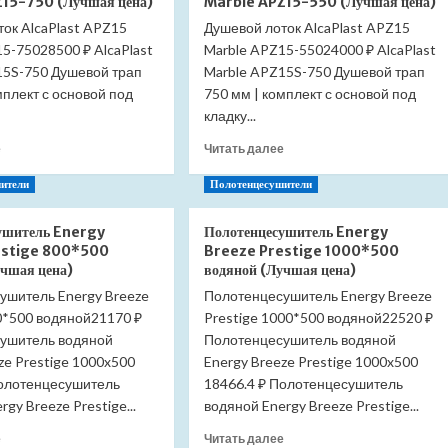
15-750 (Лучшая цена)
Marble APZ15-550 (Лучшая цена)
раковины
раковины
ок AlcaPlast APZ15
Boheme
Душевой лоток AlcaPlast APZ15
Azario
Matt
5-75028500 ₽ AlcaPlast
Marble APZ15-55024000 ₽ AlcaPlast
AZ-
White
107-
15S-750 Душевой трап
Marble APZ15S-750 Душевой трап
609-
CHR
мплект с основой под
750 мм | комплект с основой под
MW
(Лучшая
кладку...
белый
цена)
матовый
Прочитать
Прочитать
е
Читать далее
(Лучшая
больше
больше
цена)
о
о
ители
Полотенцесушители
Душевой
Душевой
лоток
лоток
ушитель Energy
Полотенцесушитель Energy
AlcaPlast
AlcaPlast
estige 800*500
Breeze Prestige 1000*500
APZ15
APZ15
учшая цена)
водяной (Лучшая цена)
Marble
Marble
ушитель Energy Breeze
Полотенцесушитель Energy Breeze
APZ15-
APZ15-
0*500 водяной21170 ₽
750
Prestige 1000*500 водяной22520 ₽
550
(Лучшая
(Лучшая
ушитель водяной
Полотенцесушитель водяной
цена)
цена)
ze Prestige 1000x500
Energy Breeze Prestige 1000x500
Полотенцесушитель
18466.4 ₽ Полотенцесушитель
gy Breeze Prestige...
водяной Energy Breeze Prestige...
Прочитать
Прочитать
е
Читать далее