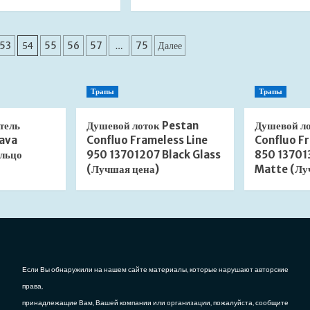
больше
больше
о
о
Полотенцесушитель
Полотенцесушитель
Energy
Energy
53
54
55
56
57
…
75
Далее
Breeze
Breeze
Prestige
Prestige
800*500
1000*500
Трапы
Трапы
водяной
водяной
(Лучшая
(Лучшая
цена)
цена)
тель
Душевой лоток Pestan
Душевой л
ava
Confluo Frameless Line
Confluo Fr
льцо
950 13701207 Black Glass
850 13701
(Лучшая цена)
Matte (Лу
Если Вы обнаружили на нашем сайте материалы, которые нарушают авторские
права,
принадлежащие Вам, Вашей компании или организации, пожалуйста, сообщите