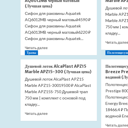
AQ6012MB черный матовый
Marble APZ
RAV
(Лучшая цена)
Yukon
Душевой лот
Сифон для раковины Aquatek
YUA0106CMAT
Marble APZ1
двойной
AQ6012MB черный матовый4590 ₽
Marble APZ
(Лучшая
Сифон для раковины Aquatek
750 мм | ко
цена)
AQ6013MB черный матовый6220 ₽
кладку...
Сифон для раковины Aquatek...
Читать дале
Прочитать
Читать далее
больше
Трапы
Полотенцесуш
о
Сифон
Душевой лоток AlcaPlast APZ15
Полотенцес
для
Marble APZ15-300 (Лучшая цена)
Breeze Pr
раковины
водяной (Л
Душевой лоток AlcaPlast APZ15
Aquatek
Полотенцес
Marble APZ15-30019500 ₽ AlcaPlast
AQ6012MB
черный
Prestige 80
Marble APZ15S-750 Душевой трап
матовый
Полотенцес
750 мм | комплект с основой под
(Лучшая
Energy Bree
кладку...
цена)
18466.4 ₽ 
Прочитать
Читать далее
водяной Ener
больше
о
Читать дале