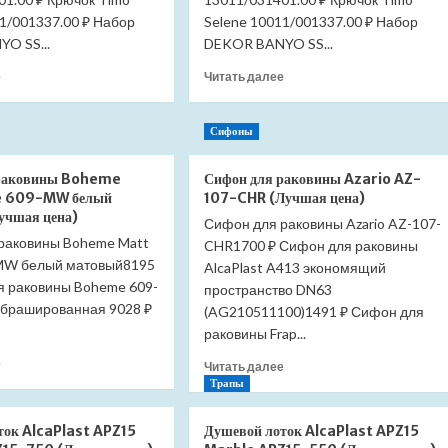
1/001337.00 ₽ Набор
Selene 10011/001337.00 ₽ Набор
O SS...
DEKOR BANYO SS...
Прочитать
Прочитать
е
Читать далее
больше
больше
о
о
Крючок
Крючок
Сифоны
бумаги
бумаги
Timo
Timo
 раковины Boheme
Сифон для раковины Azario AZ-
Saona
Saona
e 609-MW белый
107-CHR (Лучшая цена)
13011/17
13011/03
учшая цена)
Сифон для раковины Azario AZ-107-
(Лучшая
(Лучшая
раковины Boheme Matt
цена)
CHR1700 ₽ Сифон для раковины
цена)
MW белый матовый8195
AlcaPlast A413 экономящий
я раковины Boheme 609-
пространство DN63
 брашированная 9028 ₽
(AG210511100)1491 ₽ Сифон для
раковины Frap...
Прочитать
е
Прочитать
Читать далее
больше
больше
Трапы
о
о
Сифон
Сифон
ток AlcaPlast APZ15
Душевой лоток AlcaPlast APZ15
для
для