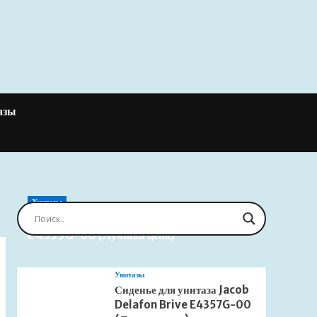
азы
Унитазы
Сиденье для унитаза Jacob Delafon Brive
E4359G-00 (Лучшая цена)
Унитазы
Сиденье для унитаза Jacob
Delafon Brive E4357G-00