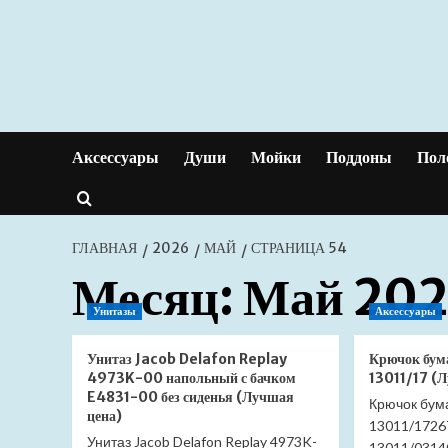
Перейти
к
содержимому
Аксессуары
Души
Мойки
Поддоны
Пол
ГЛАВНАЯ
2026
МАЙ
СТРАНИЦА 54
Месяц:
Май 20
Унитазы
Аксессуары
Унитаз Jacob Delafon Replay
Крючок бум
4973K-00 напольный с бачком
13011/17 (
E4831-00 без сиденья (Лучшая
Крючок бум
цена)
13011/1726
Унитаз Jacob Delafon Replay 4973K-
13011/0314