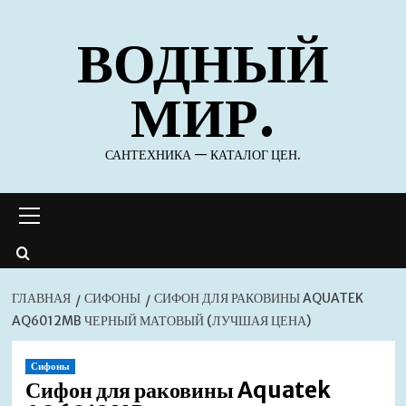
Перейти
ВОДНЫЙ
к
содержимому
МИР.
САНТЕХНИКА — КАТАЛОГ ЦЕН.
Основное
меню
ГЛАВНАЯ
СИФОНЫ
СИФОН ДЛЯ РАКОВИНЫ AQUATEK
AQ6012MB ЧЕРНЫЙ МАТОВЫЙ (ЛУЧШАЯ ЦЕНА)
Сифоны
Сифон для раковины Aquatek