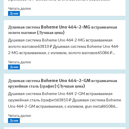
(Лучшая
Прочитать
Читать далее
цена)
больше
Души
о
Смеситель
Душевая система Boheme Uno 464-2-MG встраиваемая
Grohe
золото матовое (Лучшая цена)
Eurosmart
Душевая система Boheme Uno 464-2-MG встраиваемая
33265003
золото матовое63810 ₽ Душевая система Boheme Uno 464-
для
раковины
2-MG встраиваемая, с изливом, золото матовое65086 ₽...
(Лучшая
Прочитать
Читать далее
цена)
больше
Души
о
Душевая
Душевая система Boheme Uno 464-2-GM встраиваемая
система
оружейная сталь (графит) (Лучшая цена)
Boheme
Душевая система Boheme Uno 464-2-GM встраиваемая
Uno
оружейная сталь (графит)63810 ₽ Душевая система Boheme
464-
2-
Uno 464-2-GM встраиваемая, с изливом, gun metall65086...
MG
Прочитать
Читать далее
встраиваемая
больше
Души
золото
о
матовое