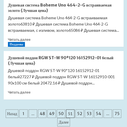
Душевая
(Лучшая
Душевая система Boheme Uno 464-2-G встраиваемая
система
цена)
золото (Лучшая цена)
Boheme
Душевая система Boheme Uno 464-2-G встраиваемая
Uno
золото63810 ₽ Душевая система Boheme Uno 464-2-G
464-
2-
встраиваемая, с изливом, золото65086 ₽ Душевая система...
GM
Прочитать
Читать далее
встраиваемая
больше
Поддоны
оружейная
о
сталь
Душевая
(графит)
Душевой поддон RGW ST-W 90*120 16152912-01 белый
система
(Лучшая
(Лучшая цена)
Boheme
цена)
Душевой поддон RGW ST-W 90*120 16152912-01
Uno
белый27227 ₽ Душевой поддон RGW ST-W 16152910-001
464-
2-
90x100 см белый 20472.16 ₽ Душевой поддон...
G
Прочитать
Читать далее
встраиваемая
больше
золото
о
(Лучшая
Душевой
цена)
Пагинация
поддон
Назад
1
…
48
49
50
51
52
53
54
…
75
RGW
записей
Далее
ST-