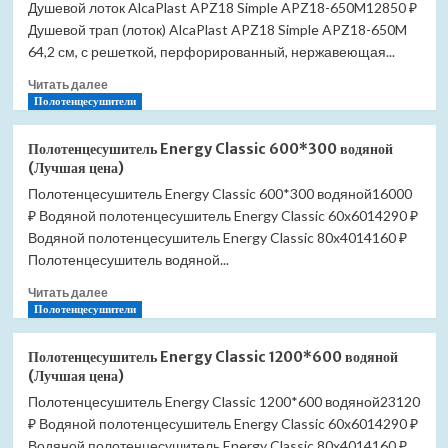
Душевой лоток AlcaPlast APZ18 Simple APZ18-650M12850 ₽
Душевой трап (лоток) AlcaPlast APZ18 Simple APZ18-650M
64,2 см, с решеткой, перфорированный, нержавеющая...
Прочитать
Читать далее
больше
Полотенцесушители
о
Душевой
Полотенцесушитель Energy Classic 600*300 водяной
лоток
(Лучшая цена)
AlcaPlast
Полотенцесушитель Energy Classic 600*300 водяной16000
APZ18
₽ Водяной полотенцесушитель Energy Classic 60x6014290 ₽
Simple
APZ18-
Водяной полотенцесушитель Energy Classic 80x4014160 ₽
650M
Полотенцесушитель водяной...
(Лучшая
Прочитать
цена)
Читать далее
больше
Полотенцесушители
о
Полотенцесушитель
Полотенцесушитель Energy Classic 1200*600 водяной
Energy
(Лучшая цена)
Classic
Полотенцесушитель Energy Classic 1200*600 водяной23120
600*300
₽ Водяной полотенцесушитель Energy Classic 60x6014290 ₽
водяной
(Лучшая
Водяной полотенцесушитель Energy Classic 80x4014160 ₽