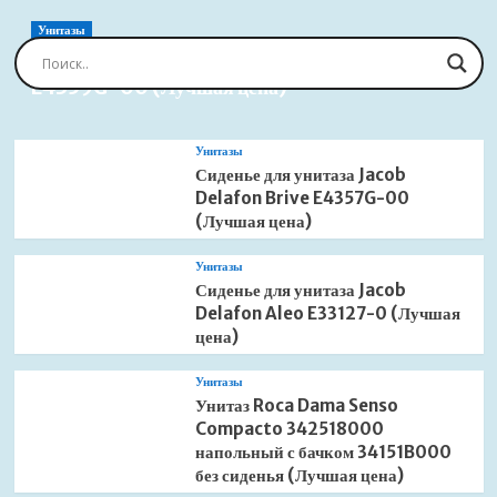
W
90*120
Унитазы
16152912-
Сиденье для унитаза Jacob Delafon Brive
01
E4359G-00 (Лучшая цена)
белый
(Лучшая
цена)
Унитазы
Сиденье для унитаза Jacob
Delafon Brive E4357G-00
(Лучшая цена)
Унитазы
Сиденье для унитаза Jacob
Delafon Aleo E33127-0 (Лучшая
цена)
Унитазы
Унитаз Roca Dama Senso
Compacto 342518000
напольный с бачком 34151B000
без сиденья (Лучшая цена)