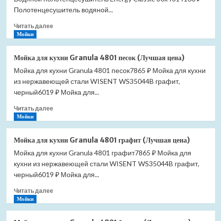
цена)
Полотенцесушитель водяной...
Прочитать
Читать далее
больше
Мойки
о
Полотенцесушитель
Мойка для кухни Granula 4801 песок (Лучшая цена)
Energy
Мойка для кухни Granula 4801 песок7865 ₽ Мойка для кухни
Classic
из нержавеющей стали WISENT WS35044B графит,
1200*600
водяной
черный6019 ₽ Мойка для...
(Лучшая
Прочитать
Читать далее
цена)
больше
Мойки
о
Мойка
Мойка для кухни Granula 4801 графит (Лучшая цена)
для
Мойка для кухни Granula 4801 графит7865 ₽ Мойка для
кухни
кухни из нержавеющей стали WISENT WS35044B графит,
Granula
4801
черный6019 ₽ Мойка для...
песок
Прочитать
Читать далее
(Лучшая
больше
Мойки
цена)
о
Мойка