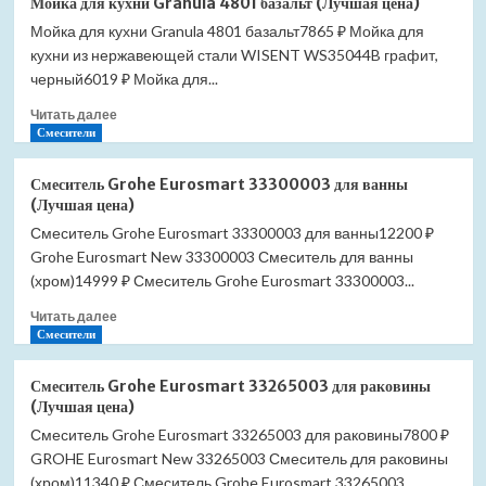
Мойка для кухни Granula 4801 базальт (Лучшая цена)
для
Мойка для кухни Granula 4801 базальт7865 ₽ Мойка для
кухни
кухни из нержавеющей стали WISENT WS35044B графит,
Granula
4801
черный6019 ₽ Мойка для...
графит
Прочитать
Читать далее
(Лучшая
больше
Смесители
цена)
о
Мойка
Смеситель Grohe Eurosmart 33300003 для ванны
для
(Лучшая цена)
кухни
Смеситель Grohe Eurosmart 33300003 для ванны12200 ₽
Granula
Grohe Eurosmart New 33300003 Смеситель для ванны
4801
базальт
(хром)14999 ₽ Смеситель Grohe Eurosmart 33300003...
(Лучшая
Прочитать
Читать далее
цена)
больше
Смесители
о
Смеситель
Смеситель Grohe Eurosmart 33265003 для раковины
Grohe
(Лучшая цена)
Eurosmart
Смеситель Grohe Eurosmart 33265003 для раковины7800 ₽
33300003
GROHE Eurosmart New 33265003 Смеситель для раковины
для
ванны
(хром)11340 ₽ Смеситель Grohe Eurosmart 33265003...