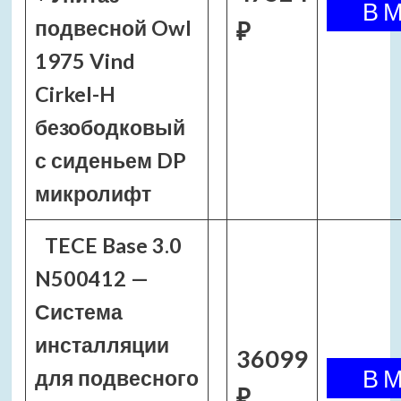
подвесной Owl
₽
1975 Vind
Cirkel-H
безободковый
с сиденьем DP
микролифт
TECE Base 3.0
N500412 —
Система
инсталляции
36099
для подвесного
₽