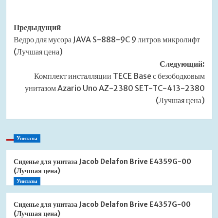
Навигация
Предыдущий
Ведро для мусора JAVA S-888-9C 9 литров микролифт
записи
(Лучшая цена)
Следующий:
Комплект инсталляции TECE Base с безободковым
унитазом Azario Uno AZ-2380 SET-TC-413-2380
(Лучшая цена)
Унитазы
Сиденье для унитаза Jacob Delafon Brive E4359G-00
(Лучшая цена)
Унитазы
Сиденье для унитаза Jacob Delafon Brive E4357G-00
(Лучшая цена)