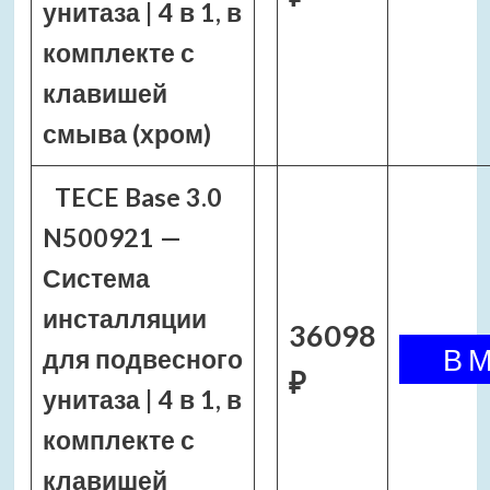
унитаза | 4 в 1, в
комплекте с
клавишей
смыва (хром)
TECE Base 3.0
N500921 —
Система
инсталляции
36098
для подвесного
₽
унитаза | 4 в 1, в
комплекте с
клавишей