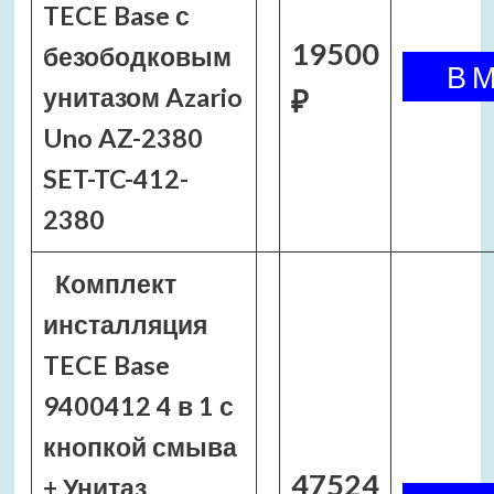
TECE Base с
19500
безободковым
унитазом Azario
₽
Uno AZ-2380
SET-TC-412-
2380
Комплект
инсталляция
TECE Base
9400412 4 в 1 с
кнопкой смыва
47524
+ Унитаз