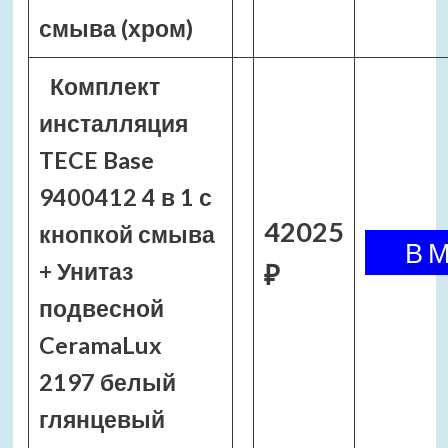
смыва (хром)
Комплект
инсталляция
TECE Base
9400412 4 в 1 с
42025
кнопкой смыва
+ Унитаз
₽
подвесной
CeramaLux
2197 белый
глянцевый