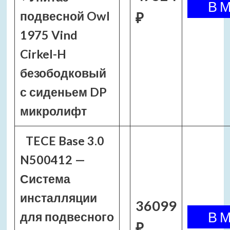
подвесной Owl
₽
1975 Vind
Cirkel-H
безободковый
с сиденьем DP
микролифт
TECE Base 3.0
N500412 —
Система
инсталляции
36099
для подвесного
₽