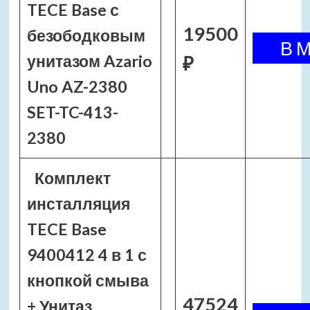
TECE Base с
19500
безободковым
унитазом Azario
₽
Uno AZ-2380
SET-TC-413-
2380
Комплект
инсталляция
TECE Base
9400412 4 в 1 с
кнопкой смыва
47524
+ Унитаз