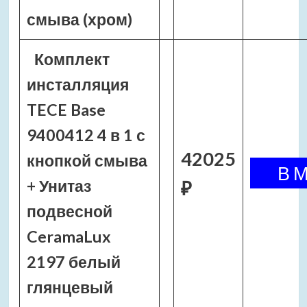
смыва (хром)
Комплект
инсталляция
TECE Base
9400412 4 в 1 с
42025
кнопкой смыва
+ Унитаз
₽
подвесной
CeramaLux
2197 белый
глянцевый