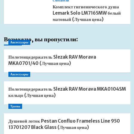
Смесители
Комплект гигиенического душа
Lemark Solo LM7165MW белый
матовый (Лучшая цена)
Возможно, вы пропустили:
Аксессуары
Полотенцедержатель Slezak RAV Morava
MKA0701/40 (Лучшая цена)
Аксессуары
Полотенцедержатель Slezak RAV Morava MKA0104SM
кольцо (Лучшая цена)
Трапы
Душевой лоток Pestan Confluo Frameless Line 950
13701207 Black Glass (Лучшая цена)