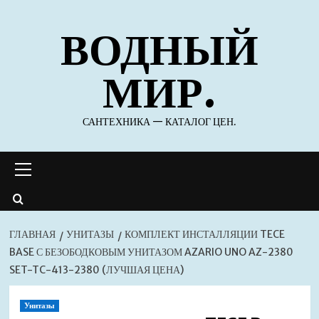
Перейти
ВОДНЫЙ
к
содержимому
МИР.
САНТЕХНИКА — КАТАЛОГ ЦЕН.
Основное
меню
ГЛАВНАЯ
УНИТАЗЫ
КОМПЛЕКТ ИНСТАЛЛЯЦИИ TECE
BASE С БЕЗОБОДКОВЫМ УНИТАЗОМ AZARIO UNO AZ-2380
SET-TC-413-2380 (ЛУЧШАЯ ЦЕНА)
Унитазы