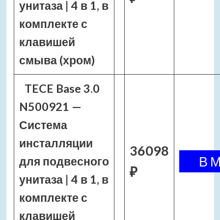
унитаза | 4 в 1, в
комплекте с
клавишей
смыва (хром)
TECE Base 3.0
N500921 —
Система
инсталляции
36098
для подвесного
₽
унитаза | 4 в 1, в
комплекте с
клавишей