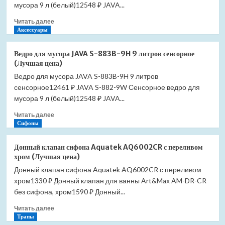
883B-
мусора 9 л (белый)12548 ₽ JAVA...
9O
Прочитать
Читать далее
9
больше
Аксессуары
литров
о
сенсорное
Ведро
(Лучшая
Ведро для мусора JAVA S-883B-9H 9 литров сенсорное
для
цена)
(Лучшая цена)
мусора
Ведро для мусора JAVA S-883B-9H 9 литров
JAVA
сенсорное12461 ₽ JAVA S-882-9W Сенсорное ведро для
S-
883B-
мусора 9 л (белый)12548 ₽ JAVA...
9LG
Прочитать
Читать далее
9
больше
Сифоны
литров
о
сенсорное
Ведро
(Лучшая
Донный клапан сифона Aquatek AQ6002CR с переливом
для
цена)
хром (Лучшая цена)
мусора
Донный клапан сифона Aquatek AQ6002CR с переливом
JAVA
хром1330 ₽ Донный клапан для ванны Art&Max AM-DR-CR
S-
883B-
без сифона, хром1590 ₽ Донный...
9H
Прочитать
Читать далее
9
больше
Трапы
литров