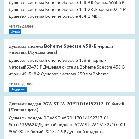
Душевая система Boheme Spectre 458-BR бронза56686 ₽
Душевая система Boheme Spectre 454-2-CR хром 60251 ₽
Душевая система Boheme Spectre 454-2-NB...
Прочитать
Читать далее
больше
Души
о
Душевая
Душевая система Boheme Spectre 458-B черный
система
матовый (Лучшая цена)
Boheme
Душевая система Boheme Spectre 458-B черный
Spectre
матовый53478 ₽ Душевая система Boheme Spectre 458-B
458-
BR
черный54548 ₽ Душевая система 250 мм Boheme...
бронза
Прочитать
Читать далее
(Лучшая
больше
Поддоны
цена)
о
Душевая
Душевой поддон RGW ST-W 70*170 16152717-01 белый
система
(Лучшая цена)
Boheme
Душевой поддон RGW ST-W 70*170 16152717-01
Spectre
белый36962 ₽ Душевой поддон RGW ST-W 16152910-001
458-
B
90x100 см белый 20472.16 ₽ Душевой поддон...
черный