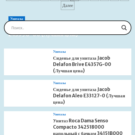
AlcaPlast
цена)
записей
Далее
APZ115
Marble
Low
Унитазы
APZ115-
Сиденье для унитаза Jacob Delafon Brive
950
E4359G-00 (Лучшая цена)
(Лучшая
цена)
Унитазы
Сиденье для унитаза Jacob
Delafon Brive E4357G-00
(Лучшая цена)
Унитазы
Сиденье для унитаза Jacob
Delafon Aleo E33127-0 (Лучшая
цена)
Унитазы
Унитаз Roca Dama Senso
Compacto 342518000
напольный с бачком 34151B000