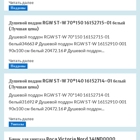
Прочитать
Читать далее
матовый
больше
Поддоны
(Лучшая
о
цена)
Душевой
Душевой поддон RGW ST-W 70*150 16152715-01 белый
поддон
(Лучшая цена)
RGW
Душевой поддон RGW ST-W 70*150 16152715-01
ST-
белый34663 ₽ Душевой поддон RGW ST-W 16152910-001
W
70*170
90x100 см белый 20472.16 ₽ Душевой поддон...
16152717-
Прочитать
Читать далее
01
больше
Поддоны
белый
о
(Лучшая
Душевой
цена)
Душевой поддон RGW ST-W 70*140 16152714-01 белый
поддон
(Лучшая цена)
RGW
Душевой поддон RGW ST-W 70*140 16152714-01
ST-
белый31692 ₽ Душевой поддон RGW ST-W 16152910-001
W
70*150
90x100 см белый 20472.16 ₽ Душевой поддон...
16152715-
Прочитать
Читать далее
01
больше
Унитазы
белый
о
(Лучшая
Душевой
цена)
Бачок для унитаза Roca Victoria Nord 341ND0000