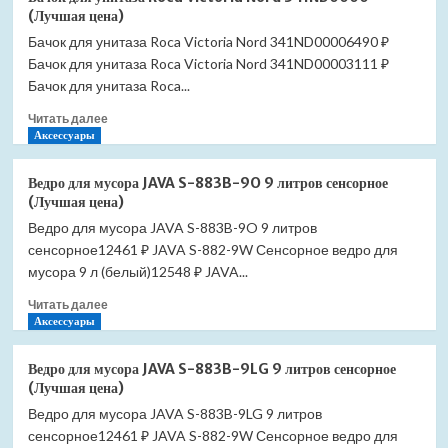
поддон
(Лучшая цена)
RGW
Бачок для унитаза Roca Victoria Nord 341ND00006490 ₽
ST-
Бачок для унитаза Roca Victoria Nord 341ND00003111 ₽
W
70*140
Бачок для унитаза Roca...
16152714-
Прочитать
Читать далее
01
больше
Аксессуары
белый
о
(Лучшая
Бачок
цена)
Ведро для мусора JAVA S-883B-9O 9 литров сенсорное
для
(Лучшая цена)
унитаза
Ведро для мусора JAVA S-883B-9O 9 литров
Roca
сенсорное12461 ₽ JAVA S-882-9W Сенсорное ведро для
Victoria
Nord
мусора 9 л (белый)12548 ₽ JAVA...
341ND0000
Прочитать
Читать далее
(Лучшая
больше
Аксессуары
цена)
о
Ведро
Ведро для мусора JAVA S-883B-9LG 9 литров сенсорное
для
(Лучшая цена)
мусора
Ведро для мусора JAVA S-883B-9LG 9 литров
JAVA
сенсорное12461 ₽ JAVA S-882-9W Сенсорное ведро для
S-