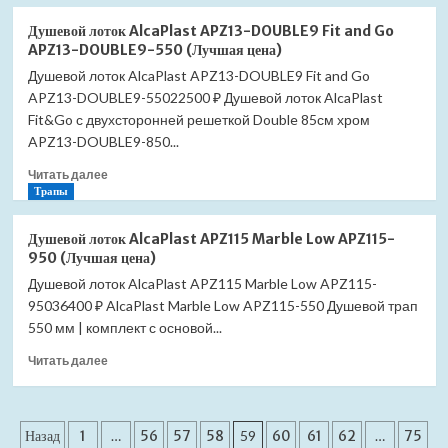
о
сенсорное
Донный
(Лучшая
Душевой лоток AlcaPlast APZ13-DOUBLE9 Fit and Go
клапан
цена)
APZ13-DOUBLE9-550 (Лучшая цена)
сифона
Душевой лоток AlcaPlast APZ13-DOUBLE9 Fit and Go
Aquatek
APZ13-DOUBLE9-55022500 ₽ Душевой лоток AlcaPlast
AQ6002CR
с
Fit&Go с двухсторонней решеткой Double 85см хром
переливом
APZ13-DOUBLE9-850...
хром
Прочитать
(Лучшая
Читать далее
больше
Трапы
цена)
о
Душевой
Душевой лоток AlcaPlast APZ115 Marble Low APZ115-
лоток
950 (Лучшая цена)
AlcaPlast
Душевой лоток AlcaPlast APZ115 Marble Low APZ115-
APZ13-
95036400 ₽ AlcaPlast Marble Low APZ115-550 Душевой трап
DOUBLE9
Fit
550 мм | комплект с основой...
and
Прочитать
Читать далее
Go
больше
APZ13-
о
DOUBLE9-
Душевой
550
Пагинация
лоток
Назад
1
…
56
57
58
59
60
61
62
…
75
(Лучшая