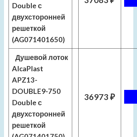
Double с
двухсторонней
решеткой
(AG071401650)
Душевой лоток
AlcaPlast
APZ13-
DOUBLE9-750
36973 ₽
Double с
двухсторонней
решеткой
(AG071401750)