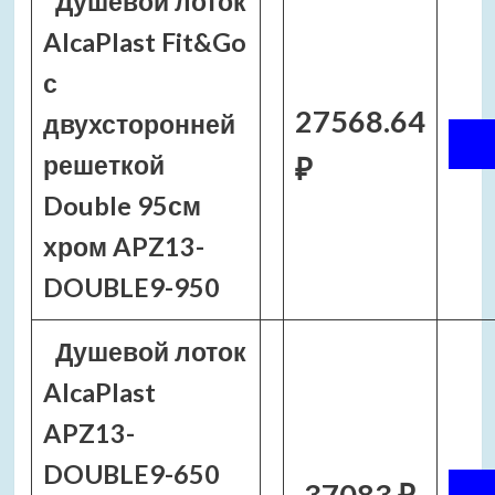
Душевой лоток
AlcaPlast Fit&Go
с
27568.64
двухсторонней
решеткой
₽
Double 95см
хром APZ13-
DOUBLE9-950
Душевой лоток
AlcaPlast
APZ13-
DOUBLE9-650
37083 ₽