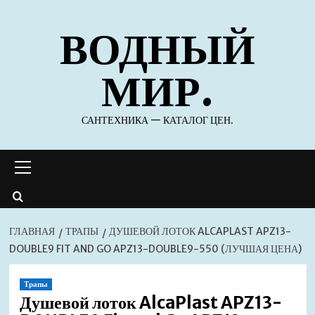
Перейти
ВОДНЫЙ
к
содержимому
МИР.
САНТЕХНИКА — КАТАЛОГ ЦЕН.
Основное
меню
ГЛАВНАЯ
ТРАПЫ
ДУШЕВОЙ ЛОТОК ALCAPLAST APZ13-
DOUBLE9 FIT AND GO APZ13-DOUBLE9-550 (ЛУЧШАЯ ЦЕНА)
Трапы
Душевой лоток AlcaPlast APZ13-