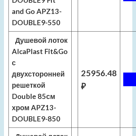
DOUBLE9 Fit
and Go APZ13-
DOUBLE9-550
Душевой лоток
AlcaPlast Fit&Go
с
25956.48
двухсторонней
решеткой
₽
Double 85см
хром APZ13-
DOUBLE9-850