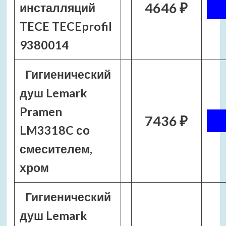
4646 ₽
инсталляций
TECE TECEprofil
9380014
Гигиенический
душ Lemark
Pramen
7436 ₽
LM3318C со
смесителем,
хром
Гигиенический
душ Lemark