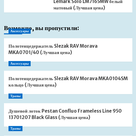
Lemark Solo LM7165MW белый
матовый (Лучшая цена)
Возможно, вы пропустили:
Аксессуары
Полотенцедержатель Slezak RAV Morava
MKA0701/40 (Лучшая цена)
Аксессуары
Полотенцедержатель Slezak RAV Morava MKA0104SM
кольцо (Лучшая цена)
Трапы
Душевой лоток Pestan Confluo Frameless Line 950
13701207 Black Glass (Лучшая цена)
Трапы