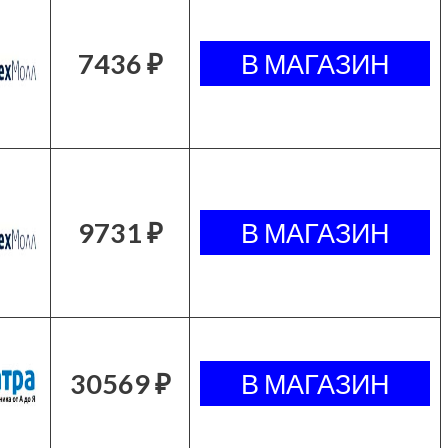
7436 ₽
9731 ₽
30569 ₽