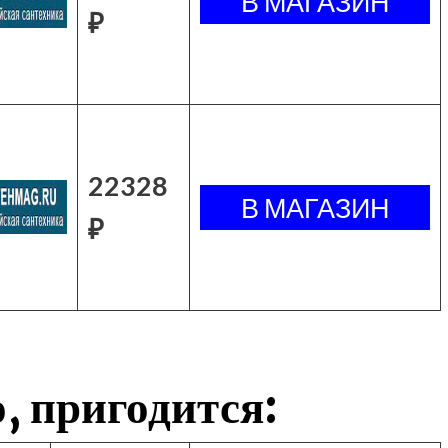
₽
22328
₽
, пригодится: