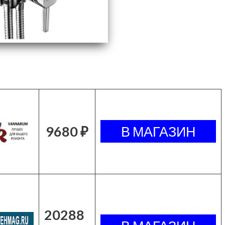
9680 ₽
20288