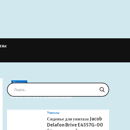
азы
Унитазы
Сиденье для унитаза Jacob Delafon Brive
E4359G-00 (Лучшая цена)
Унитазы
Сиденье для унитаза Jacob
Delafon Brive E4357G-00