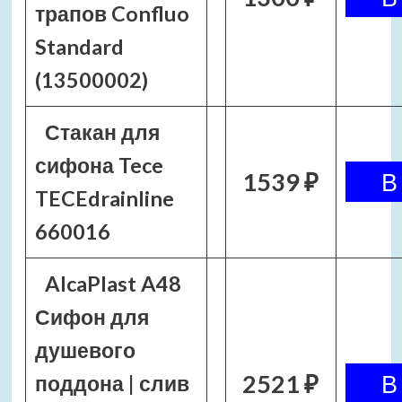
трапов Confluo
Standard
(13500002)
Стакан для
сифона Tece
1539 ₽
TECEdrainline
660016
AlcaPlast A48
Сифон для
душевого
2521 ₽
поддона | слив