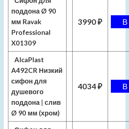
Сифон для
поддона Ø 90
3990 ₽
мм Ravak
Professional
X01309
AlcaPlast
A492CR Низкий
сифон для
4034 ₽
душевого
поддона | слив
Ø 90 мм (хром)