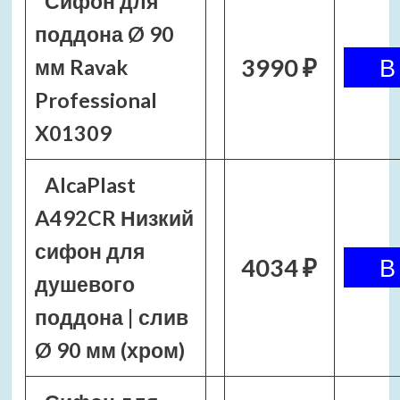
Сифон для
поддона Ø 90
3990 ₽
мм Ravak
Professional
X01309
AlcaPlast
A492CR Низкий
сифон для
4034 ₽
душевого
поддона | слив
Ø 90 мм (хром)