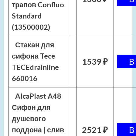
трапов Confluo
Standard
(13500002)
Стакан для
сифона Tece
1539 ₽
TECEdrainline
660016
AlcaPlast A48
Сифон для
душевого
2521 ₽
поддона | слив