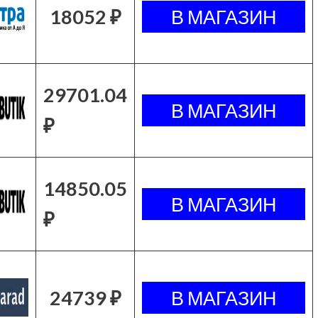
18052 ₽
29701.04
₽
14850.05
₽
24739 ₽