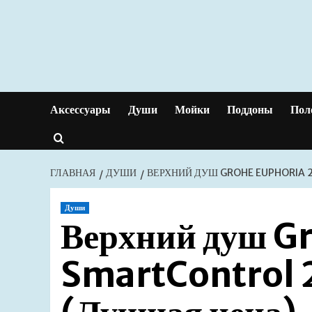
Перейти
к
содержимому
Аксессуары
Души
Мойки
Поддоны
Пол
ГЛАВНАЯ
ДУШИ
ВЕРХНИЙ ДУШ GROHE EUPHORIA 
Души
Верхний душ G
SmartControl