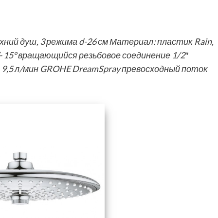
ний душ, 3 режима d-26 см Материал: пластик Rain,
/- 15° вращающийся резьбовое соединение 1/2″
 9,5 л/мин GROHE DreamSpray превосходный поток