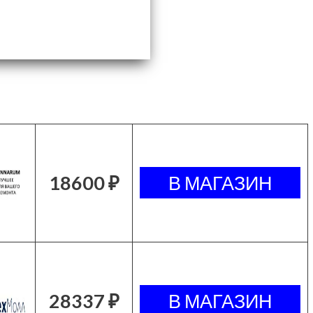
18600 ₽
28337 ₽