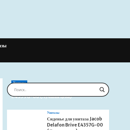
азы
Унитазы
Сиденье для унитаза Jacob Delafon Brive
E4359G-00 (Лучшая цена)
Унитазы
Сиденье для унитаза Jacob
Delafon Brive E4357G-00