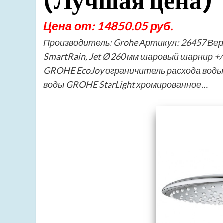
(Лучшая цена)
Цена от: 14850.05 руб.
Производитель: Grohe Артикул: 26457 Верх
SmartRain, Jet Ø 260 мм шаровый шарнир +
GROHE EcoJoy ограничитель расхода воды
воды GROHE StarLight хромированное…