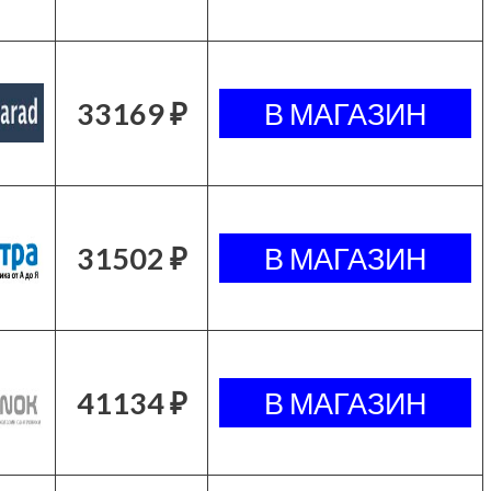
33169 ₽
31502 ₽
41134 ₽