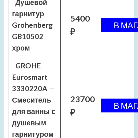
Душевой
гарнитур
5400
Grohenberg
₽
GB10502
хром
GROHE
Eurosmart
3330220A —
23700
Смеситель
для ванны с
₽
душевым
гарнитуром