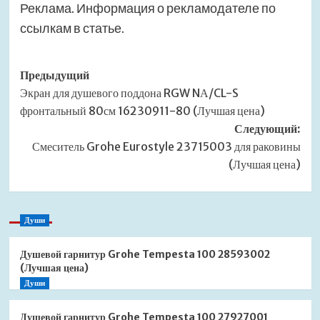
Реклама. Информация о рекламодателе по
ссылкам в статье.
Навигация
Предыдущий
Экран для душевого поддона RGW NА/CL-S
записи
фронтальный 80см 16230911-80 (Лучшая цена)
Следующий:
Смеситель Grohe Eurostyle 23715003 для раковины
(Лучшая цена)
Души
Душевой гарнитур Grohe Tempesta 100 28593002
(Лучшая цена)
Души
Душевой гарнитур Grohe Tempesta 100 27927001