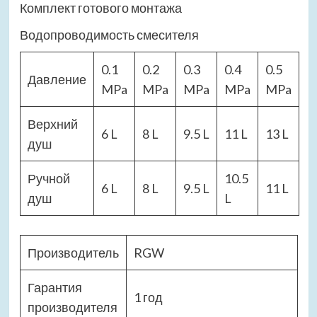
Комплект готового монтажа
Водопроводимость смесителя
0.1
0.2
0.3
0.4
0.5
Давление
MPa
MPa
MPa
MPa
MPa
Верхний
6 L
8 L
9.5 L
11 L
13 L
душ
Ручной
10.5
6 L
8 L
9.5 L
11 L
душ
L
Производитель
RGW
Гарантия
1 год
производителя