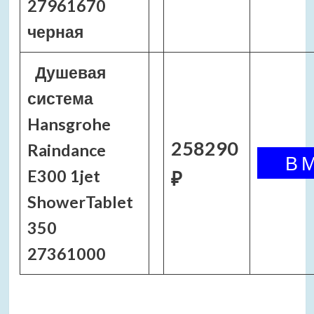
27961670
черная
Душевая
система
Hansgrohe
258290
Raindance
E300 1jet
₽
ShowerTablet
350
27361000