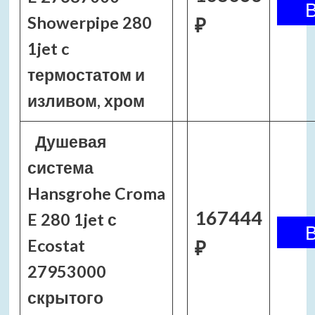
Showerpipe 280
₽
1jet c
термостатом и
изливом, хром
Душевая
система
Hansgrohe Croma
167444
E 280 1jet с
Ecostat
₽
27953000
скрытого