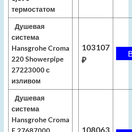
термостатом
Душевая
система
103107
Hansgrohe Croma
220 Showerpipe
₽
27223000 с
изливом
Душевая
система
Hansgrohe Croma
108063
E 27687000