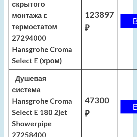
скрытого
123897
монтажа с
термостатом
₽
27294000
Hansgrohe Croma
Select E (хром)
Душевая
система
47300
Hansgrohe Croma
Select E 180 2jet
₽
Showerpipe
27258400