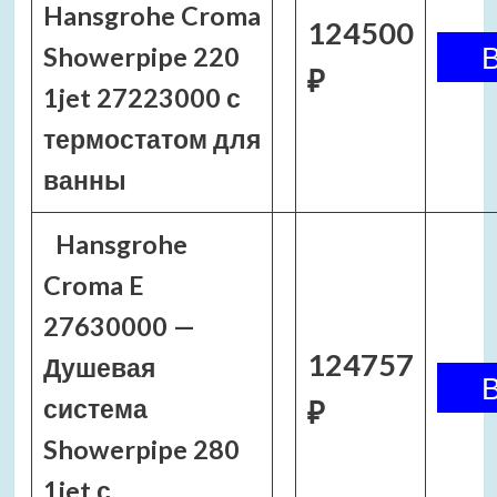
Hansgrohe Croma
124500
Showerpipe 220
₽
1jet 27223000 с
термостатом для
ванны
Hansgrohe
Croma E
27630000 —
124757
Душевая
система
₽
Showerpipe 280
1jet с