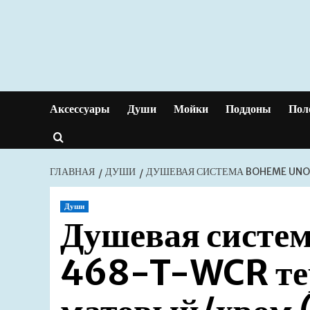
Перейти
к
содержимому
Аксессуары
Души
Мойки
Поддоны
Пол
ГЛАВНАЯ
ДУШИ
ДУШЕВАЯ СИСТЕМА BOHEME UNO
Души
Душевая систе
468-T-WCR тер