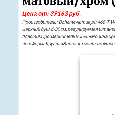
матовый/хром 
Цена от: 39163 руб.
Производитель: Boheme Артикул: 468-T-
Верхний душ d-30 см, регулируемая штанг
пластикПроизводительBohemeРодина бр
летФормаКруглаяВариант монтажаНасте