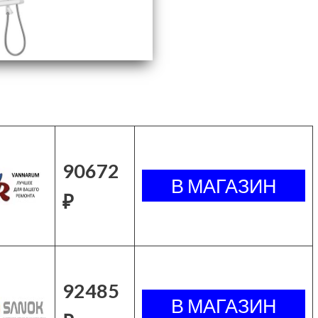
90672
₽
92485