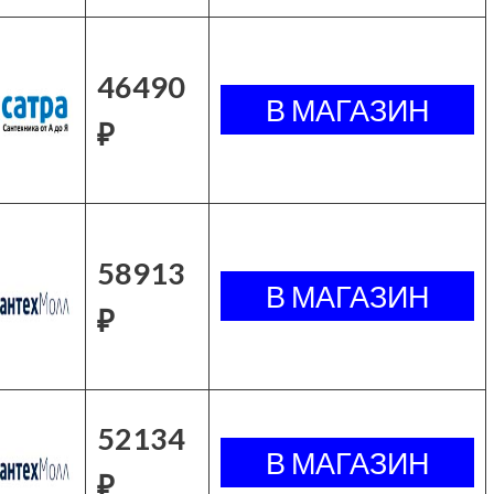
46490
₽
58913
₽
52134
₽