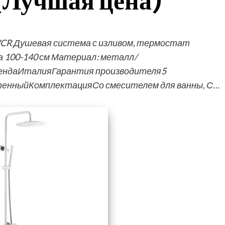
(Лучшая цена)
WCR Душевая система с изливом, термостат
а 100-140 см Материал: металл/
ендаИталияГарантия производителя5
нныйКомплектацияСо смесителем для ванны, С…