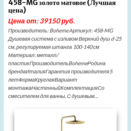
458-MG золото матовое (Лучшая
цена)
Цена от: 39150 руб.
Производитель: Boheme Артикул: 458-MG
Душевая система с изливом Верхний душ d-25
см, регулируемая штанга 100-140 см
Материал: металл/
пластикПроизводительBohemeРодина
брендаИталияГарантия производителя5
летФормаКруглаяВариант
монтажаНастенныйКомплектацияСо
смесителем для ванны, С душевым…