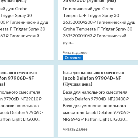
Лучшая цена)
26352000 (Лучшая цена)
Unit
32129000
кий душ Grohe
Гигиенический душ Grohe
LM4518C
(Лучшая
Trigger Spray 30
комплект
Tempesta-F Trigger Spray 30
цена)
(Лучшая
00 ₽ Гигиенический душ
263520004200 ₽ Гигиенический душ
цена)
sta-F Trigger Spray 30
Grohe Tempesta-F Trigger Spray 30
63 ₽ Гигиенический
263520004063 ₽ Гигиенический
душ...
Прочитать
Прочитать
е
Читать далее
больше
больше
Смесители
о
о
Гигиенический
Гигиенический
польного смесителя
База для напольного смесителя
душ
душ
afon 97906D-NF
Jacob Delafon 97904D-NF
Grohe
Grohe
на)
(Лучшая цена)
Tempesta-
Tempesta-
апольного смесителя
База для напольного смесителя
F
F
on 97906D-NF29010 ₽
Trigger
Jacob Delafon 97904D-NF20400 ₽
Trigger
Spray
Spray
тановки напольного
База для установки напольного
30
30
acob Delafon 97906D-
смесителя Jacob Delafon 97906D-
27512001
26352000
ffoni Light LIG030...
NF26942 ₽ Paffoni Light LIG030...
(Лучшая
(Лучшая
цена)
цена)
Прочитать
Прочитать
е
Читать далее
больше
больше