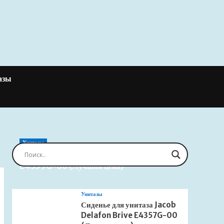
азы
Унитазы
Сиденье для унитаза Jacob Delafon Brive
E4359G-00 (Лучшая цена)
Унитазы
Сиденье для унитаза Jacob
Delafon Brive E4357G-00