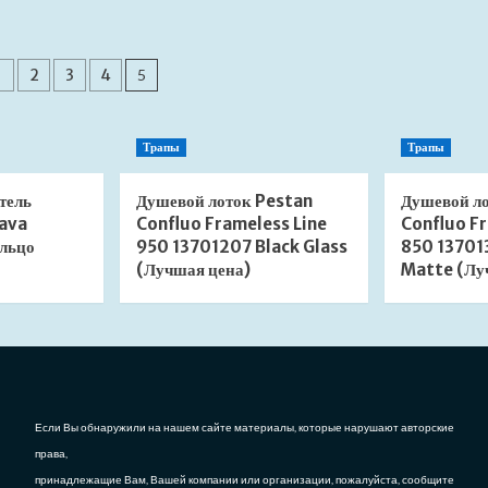
о
о
База
База
для
для
инация
напольного
напольного
1
2
3
4
5
смесителя
смесителя
сей
Jacob
Jacob
Delafon
Delafon
Трапы
Трапы
97906D-
97904D-
NF
NF
(Лучшая
(Лучшая
тель
Душевой лоток Pestan
Душевой л
цена)
цена)
ava
Confluo Frameless Line
Confluo Fr
льцо
950 13701207 Black Glass
850 13701
(Лучшая цена)
Matte (Лу
Если Вы обнаружили на нашем сайте материалы, которые нарушают авторские
права,
принадлежащие Вам, Вашей компании или организации, пожалуйста, сообщите