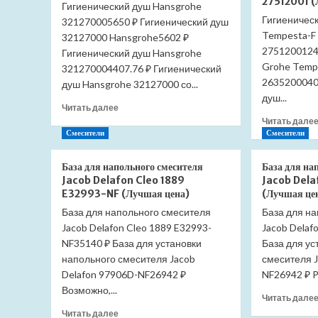
27512001 (
Гигиенический душ Hansgrohe
102159208EX-
Гигиеничес
321270005650 ₽ Гигиенический душ
Y
(Лучшая
Tempesta-F 
32127000 Hansgrohe5602 ₽
цена)
2751200124
Гигиенический душ Hansgrohe
Grohe Tempe
321270004407.76 ₽ Гигиенический
2635200040
душ Hansgrohe 32127000 со...
душ...
Прочитать
Читать далее
больше
Читать дале
о
Смесители
Смесители
Гигиенический
душ
База для напольного смесителя
База для на
Hansgrohe
Jacob Delafon Cleo 1889
Jacob Del
32127000
E32993-NF (Лучшая цена)
(Лучшая це
(Лучшая
База для напольного смесителя
База для н
цена)
Jacob Delafon Cleo 1889 E32993-
Jacob Delaf
NF35140 ₽ База для установки
База для ус
напольного смесителя Jacob
смесителя J
Delafon 97906D-NF26942 ₽
NF26942 ₽ Pa
Возможно,...
Читать дале
Прочитать
Читать далее