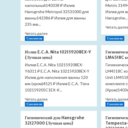
напольный140338 ₽ Излив
Metris 314
Hansgrohe Metropol 32531000 для
Излив для 
ванны142386 ₽ Излив для ванны
Hansgrohe...
235 мм...
Читать дале
Прочитать
Читать далее
больше
Смесители
Смесители
о
Излив
Излив E.C.A. Nita 102159208EX-Y
Гигиеничес
Hansgrohe
(Лучшая цена)
LM4518C ко
Metropol
Излив E.C.A. Nita 102159208EX-
Гигиеническ
32531000
Y6311 ₽ E.C.A. Nita 102159208EX-Y
для
LM4518C ко
ванны
Излив для наполнения ванны 120
Unit LM4518
напольный
мм (хром)4525 ₽ Излив E.C.A. Tiera
комплекте 
(Лучшая
102159205C1EX-K...
(Хром)14036
цена)
Прочитать
Читать далее
Читать дале
больше
Смесители
Смесители
о
Излив
Гигиенический душ Hansgrohe
Гигиеничес
E.C.A.
32127000 (Лучшая цена)
Tempesta-
Nita