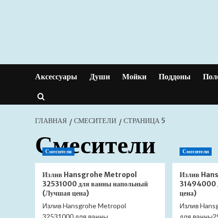
Перейти
к
содержимому
Аксессуары
Души
Мойки
Поддоны
Пол
ГЛАВНАЯ
СМЕСИТЕЛИ
СТРАНИЦА 5
Смесители
Смесители
Смесители
Излив Hansgrohe Metropol
Излив Han
32531000 для ванны напольный
31494000 
(Лучшая цена)
цена)
Излив Hansgrohe Metropol
Излив Hans
32531000 для ванны
для ванны2