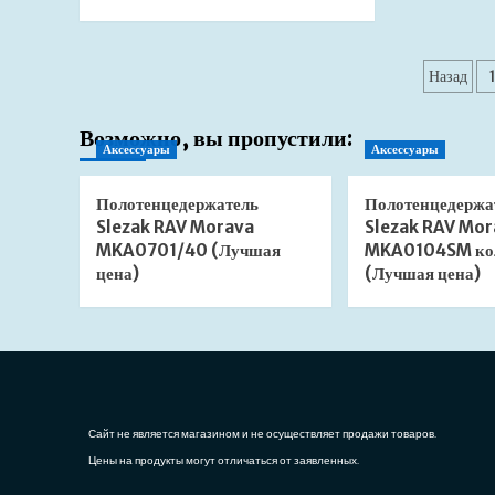
больше
о
База
Паг
для
Назад
напольного
запи
смесителя
Возможно, вы пропустили:
Jacob
Аксессуары
Аксессуары
Delafon
Cleo
1889
Полотенцедержатель
Полотенцедержа
E32993-
Slezak RAV Morava
Slezak RAV Mor
NF
MKA0701/40 (Лучшая
MKA0104SM ко
(Лучшая
цена)
(Лучшая цена)
цена)
Сайт не является магазином и не осуществляет продажи товаров.
Цены на продукты могут отличаться от заявленных.