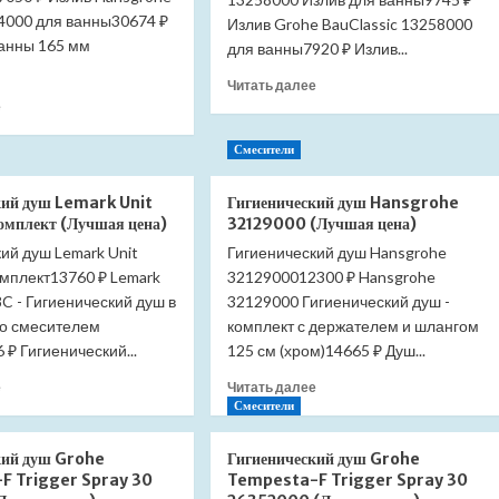
94000 для ванны30674 ₽
Излив Grohe BauClassic 13258000
ванны 165 мм
для ванны7920 ₽ Излив...
Прочитать
Читать далее
Прочитать
больше
е
больше
о
о
Излив
Смесители
Излив
Grohe
Hansgrohe
BauClassic
кий душ Lemark Unit
Гигиенический душ Hansgrohe
Metris
13258000
мплект (Лучшая цена)
32129000 (Лучшая цена)
31494000
(Лучшая
ий душ Lemark Unit
для
Гигиенический душ Hansgrohe
цена)
ванны
мплект13760 ₽ Lemark
3212900012300 ₽ Hansgrohe
(Лучшая
C - Гигиенический душ в
32129000 Гигиенический душ -
цена)
со смесителем
комплект с держателем и шлангом
 ₽ Гигиенический...
125 см (хром)14665 ₽ Душ...
Прочитать
Прочитать
е
Читать далее
больше
больше
Смесители
о
о
Гигиенический
Гигиенический
кий душ Grohe
Гигиенический душ Grohe
душ
душ
F Trigger Spray 30
Tempesta-F Trigger Spray 30
Lemark
Hansgrohe