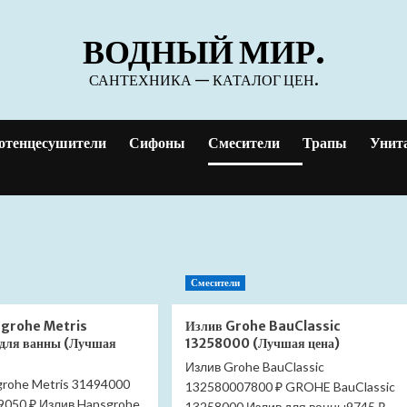
ВОДНЫЙ МИР.
САНТЕХНИКА — КАТАЛОГ ЦЕН.
отенцесушители
Сифоны
Смесители
Трапы
Унит
Смесители
sgrohe Metris
Излив Grohe BauClassic
для ванны (Лучшая
13258000 (Лучшая цена)
Излив Grohe BauClassic
grohe Metris 31494000
132580007800 ₽ GROHE BauClassic
9050 ₽ Излив Hansgrohe
13258000 Излив для ванны9745 ₽