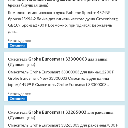
Grohe
цена)
бронза (Лучшая цена)
Eurosmart
Комплект гигиенического душа Boheme Spectre 457-BR
33305002
бронза25694 ₽ Лейка для гигиенического душа Grocenberg
для
ванны
GB109 Бронза2700 ₽ Возможно, пригодится: Держатель
(Лучшая
для...
цена)
Прочитать
Читать далее
больше
Смесители
о
Комплект
Смеситель Grohe Eurosmart 33300003 для ванны
гигиенического
(Лучшая цена)
душа
Смеситель Grohe Eurosmart 33300003 для ванны12200 ₽
Boheme
Grohe Eurosmart New 33300003 Смеситель для ванны
Spectre
457-
(хром)14999 ₽ Смеситель Grohe Eurosmart 33300003...
BR
Прочитать
Читать далее
бронза
больше
Смесители
(Лучшая
о
цена)
Смеситель
Смеситель Grohe Eurosmart 33265003 для раковины
Grohe
(Лучшая цена)
Eurosmart
Смеситель Grohe Eurosmart 33265003 для раковины7800 ₽
33300003