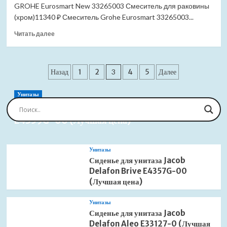
GROHE Eurosmart New 33265003 Смеситель для раковины
для
ванны
(хром)11340 ₽ Смеситель Grohe Eurosmart 33265003...
(Лучшая
Прочитать
Читать далее
цена)
больше
о
Смеситель
Пагинация
Grohe
Назад
1
2
3
4
5
Далее
Eurosmart
записей
33265003
Унитазы
для
Сиденье для унитаза Jacob Delafon Brive
раковины
E4359G-00 (Лучшая цена)
(Лучшая
цена)
Унитазы
Сиденье для унитаза Jacob
Delafon Brive E4357G-00
(Лучшая цена)
Унитазы
Сиденье для унитаза Jacob
Delafon Aleo E33127-0 (Лучшая