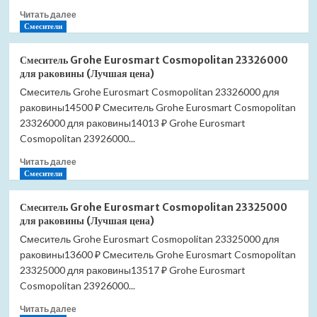
Прочитать
цена)
Читать далее
больше
Смесители
о
Смеситель
Смеситель Grohe Eurosmart Cosmopolitan 23326000
Grohe
для раковины (Лучшая цена)
Eurosmart
Смеситель Grohe Eurosmart Cosmopolitan 23326000 для
Cosmopolitan
раковины14500 ₽ Смеситель Grohe Eurosmart Cosmopolitan
23327000
для
23326000 для раковины14013 ₽ Grohe Eurosmart
раковины
Cosmopolitan 23926000...
(Лучшая
Прочитать
цена)
Читать далее
больше
Смесители
о
Смеситель
Смеситель Grohe Eurosmart Cosmopolitan 23325000
Grohe
для раковины (Лучшая цена)
Eurosmart
Смеситель Grohe Eurosmart Cosmopolitan 23325000 для
Cosmopolitan
раковины13600 ₽ Смеситель Grohe Eurosmart Cosmopolitan
23326000
для
23325000 для раковины13517 ₽ Grohe Eurosmart
раковины
Cosmopolitan 23926000...
(Лучшая
Прочитать
цена)
Читать далее