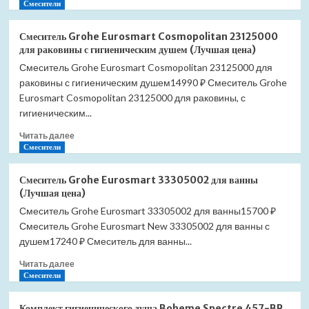
больше
Смесители
о
Смеситель
Смеситель Grohe Eurosmart Cosmopolitan 23125000
Grohe
для раковины с гигиеническим душем (Лучшая цена)
Eurosmart
Смеситель Grohe Eurosmart Cosmopolitan 23125000 для
Cosmopolitan
раковины с гигиеническим душем14990 ₽ Смеситель Grohe
23325000
для
Eurosmart Cosmopolitan 23125000 для раковины, с
раковины
гигиеническим...
(Лучшая
Прочитать
цена)
Читать далее
больше
Смесители
о
Смеситель
Смеситель Grohe Eurosmart 33305002 для ванны
Grohe
(Лучшая цена)
Eurosmart
Смеситель Grohe Eurosmart 33305002 для ванны15700 ₽
Cosmopolitan
Смеситель Grohe Eurosmart New 33305002 для ванны с
23125000
для
душем17240 ₽ Смеситель для ванны...
раковины
Прочитать
Читать далее
с
больше
Смесители
гигиеническим
о
душем
Смеситель
(Лучшая
Комплект гигиенического душа Boheme Spectre 457-BR