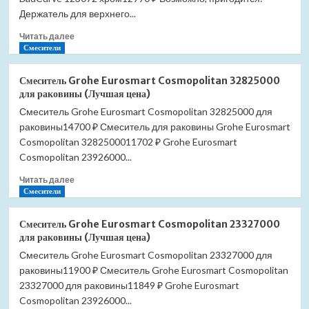
раковины
Держатель для верхнего...
(Лучшая
Прочитать
цена)
Читать далее
больше
Смесители
о
Комплект
Смеситель Grohe Eurosmart Cosmopolitan 32825000
гигиенического
для раковины (Лучшая цена)
душа
Смеситель Grohe Eurosmart Cosmopolitan 32825000 для
Grohe
раковины14700 ₽ Смеситель для раковины Grohe Eurosmart
BauCurve
123072
Cosmopolitan 3282500011702 ₽ Grohe Eurosmart
(Лучшая
Cosmopolitan 23926000...
цена)
Прочитать
Читать далее
больше
Смесители
о
Смеситель
Смеситель Grohe Eurosmart Cosmopolitan 23327000
Grohe
для раковины (Лучшая цена)
Eurosmart
Смеситель Grohe Eurosmart Cosmopolitan 23327000 для
Cosmopolitan
раковины11900 ₽ Смеситель Grohe Eurosmart Cosmopolitan
32825000
для
23327000 для раковины11849 ₽ Grohe Eurosmart
раковины
Cosmopolitan 23926000...
(Лучшая