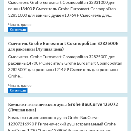
Смеситель Grohe Eurosmart Cosmopolitan 32831000 для
ванны13400 ₽ Смеситель Grohe Eurosmart Cosmopolitan
32831000 для ванны с душем13764 ₽ Смеситель для...
Прочитать
Читать далее
больше
Смесители
о
Смеситель
Смеситель Grohe Eurosmart Cosmopolitan 3282500E
Grohe
для раковины (Лучшая цена)
Eurosmart
Смеситель Grohe Eurosmart Cosmopolitan 3282500E для
Cosmopolitan
раковины14700 ₽ Смеситель Grohe Eurosmart Cosmopolitan
32831000
для
3282500E для раковины12149 ₽ Смеситель для раковины
ванны
Grohe...
(Лучшая
Прочитать
цена)
Читать далее
больше
Смесители
о
Смеситель
Комплект гигиенического душа Grohe BauCurve 123072
Grohe
(Лучшая цена)
Eurosmart
Комплект гигиенического душа Grohe BauCurve
Cosmopolitan
12307216990 ₽ Гигиенический душ встраиваемый Grohe
3282500E
для
BauCurve 123072 хром12990 ₽ Возможно, пригодится: