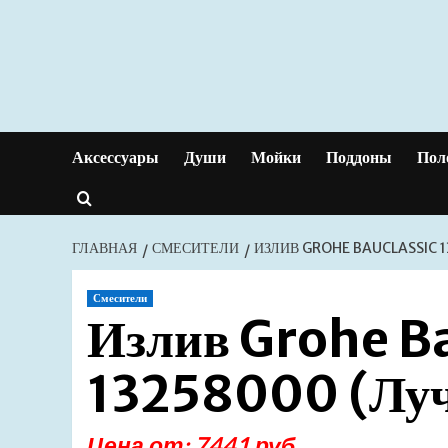
Перейти
к
содержимому
Аксессуары
Души
Мойки
Поддоны
Пол
ГЛАВНАЯ
СМЕСИТЕЛИ
ИЗЛИВ GROHE BAUCLASSIC 
Смесители
Излив Grohe B
13258000 (Луч
Цена от: 7441 руб.