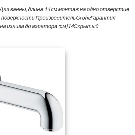
Для ванны, длина 14 см монтаж на одно отверстие
е поверхности ПроизводительGroheГарантия
а излива до аэратора (см)14Скрытый