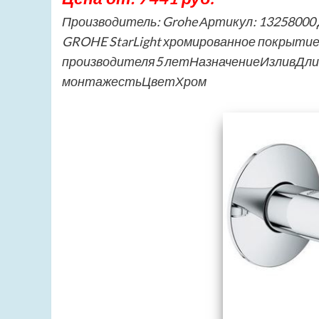
Производитель: Grohe Артикул: 13258000 
GROHE StarLight хромированное покрыти
производителя5 летНазначениеИзливДлин
монтажестьЦветХром