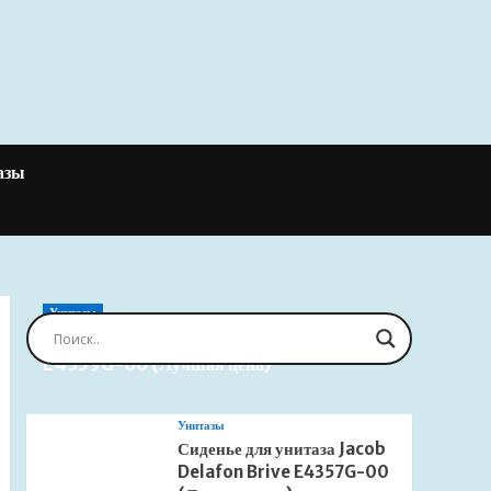
азы
Унитазы
Сиденье для унитаза Jacob Delafon Brive
E4359G-00 (Лучшая цена)
Унитазы
Сиденье для унитаза Jacob
Delafon Brive E4357G-00