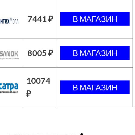
7441 ₽
8005 ₽
10074
₽