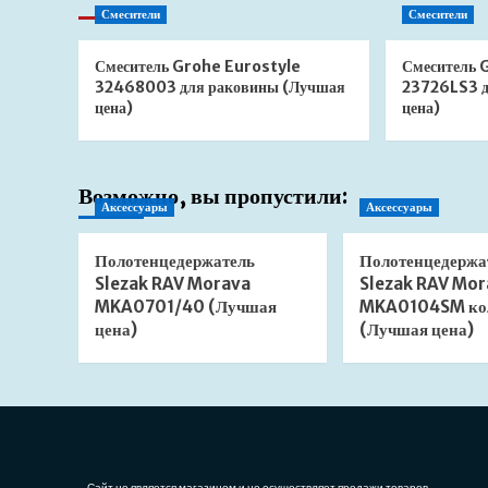
Смесители
Смесители
Смеситель Grohe Eurostyle
Смеситель 
32468003 для раковины (Лучшая
23726LS3 д
цена)
цена)
Возможно, вы пропустили:
Аксессуары
Аксессуары
Полотенцедержатель
Полотенцедержа
Slezak RAV Morava
Slezak RAV Mor
MKA0701/40 (Лучшая
MKA0104SM ко
цена)
(Лучшая цена)
Сайт не является магазином и не осуществляет продажи товаров.