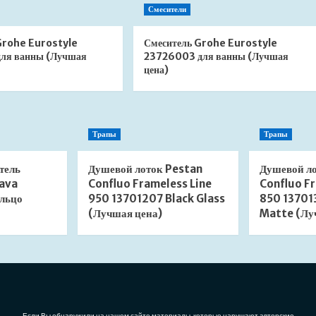
Смесители
Grohe Eurostyle
Смеситель Grohe Eurostyle
ля ванны (Лучшая
23726003 для ванны (Лучшая
цена)
Трапы
Трапы
тель
Душевой лоток Pestan
Душевой л
ava
Confluo Frameless Line
Confluo Fr
льцо
950 13701207 Black Glass
850 13701
(Лучшая цена)
Matte (Лу
Если Вы обнаружили на нашем сайте материалы, которые нарушают авторские