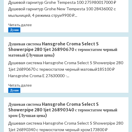
Душевой гарнитур Grohe Tempesta 100 275980017000 ₽
Душевой гарнитур Grohe New Tempesta 100 28436002 с
мыльницей, 4 режима струи9900 ₽...
Прочитать
Читать далее
больше
Души
о
Душевой
Душевая система Hansgrohe Croma Select S
гарнитур
Showerpipe 280 1jet 26890670 с термостатом черный
Grohe
матовый (Лучшая цена)
Tempesta
Душевая система Hansgrohe Croma Select S Showerpipe 280
100
1jet 26890670 с термостатом черный матовый185100 ₽
27598001
(Лучшая
Hansgrohe Croma E 27630000 -...
цена)
Прочитать
Читать далее
больше
Души
о
Душевая
Душевая система Hansgrohe Croma Select S
система
Showerpipe 280 1jet 26890340 с термостатом черный
Hansgrohe
хром (Лучшая цена)
Croma
Душевая система Hansgrohe Croma Select S Showerpipe 280
Select
1jet 26890340 с термостатом черный хром173800 ₽
S