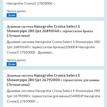
Showerpipe
Hansgrohe Croma E 27630000 -...
280
Прочитать
Читать далее
1jet
больше
Души
26890670
о
с
Душевая
термостатом
Душевая система Hansgrohe Croma Select S
система
черный
Showerpipe 280 1jet 26890140 с термостатом бронза
Hansgrohe
матовый
(Лучшая цена)
Croma
(Лучшая
Душевая система Hansgrohe Croma Select S Showerpipe 280
Select
цена)
1jet 26890140 с термостатом бронза220000 ₽ Hansgrohe
S
Showerpipe
Croma E 27630000 - Душевая...
280
Прочитать
Читать далее
1jet
больше
Души
26890340
о
с
Душевая
термостатом
Душевая система Hansgrohe Croma Select S
система
черный
Showerpipe 280 1jet 26792000 с термостатом для ванны
Hansgrohe
хром
(Лучшая цена)
Croma
(Лучшая
Душевая система Hansgrohe Croma Select S Showerpipe 280
Select
цена)
1jet 26792000 с термостатом для ванны154000 ₽ Hansgrohe
S
Showerpipe
Croma E 27630000 -...
280