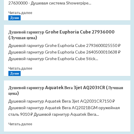
Showerpipe
27630000 - Душевая система Showerpipe...
280
Прочитать
Читать далее
1jet
больше
Души
27687000
о
с
Душевая
термостатом
Душевой гарнитур Grohe Euphoria Cube 27936000
система
для
(Лучшая цена)
Hansgrohe
ванны
Душевой гарнитур Grohe Euphoria Cube 2793600025550 ₽
Croma
(Лучшая
Душевой гарнитур Grohe Euphoria Cube 2640500010638 ₽
E
цена)
Showerpipe
Душевой гарнитур Grohe Euphoria Cube Stick...
280
Прочитать
Читать далее
1jet
больше
Души
27630000
о
с
Душевой
термостатом
Душевой гарнитур Aquatek Вега 3jet AQ2031CR (Лучшая
гарнитур
(Лучшая
цена)
Grohe
цена)
Душевой гарнитур Aquatek Вега 3jet AQ2031CR7150 ₽
Euphoria
Душевой гарнитур Aquatek Вега AQ2021BGM оружейная
Cube
27936000
сталь 9010 ₽ Душевой гарнитур Aquatek Вега...
(Лучшая
Прочитать
Читать далее
цена)
больше