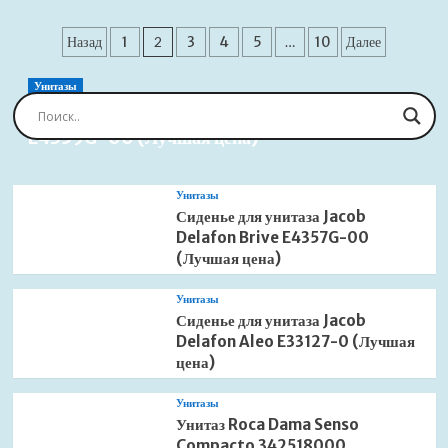
о
Душевой
Пагинация
гарнитур
Назад
1
2
3
4
5
…
10
Далее
Aquatek
записей
Вега
Унитазы
3jet
Сиденье для унитаза Jacob Delafon Brive
AQ2031CR
E4359G-00 (Лучшая цена)
(Лучшая
цена)
Унитазы
Сиденье для унитаза Jacob
Delafon Brive E4357G-00
(Лучшая цена)
Унитазы
Сиденье для унитаза Jacob
Delafon Aleo E33127-0 (Лучшая
цена)
Унитазы
Унитаз Roca Dama Senso
Compacto 342518000