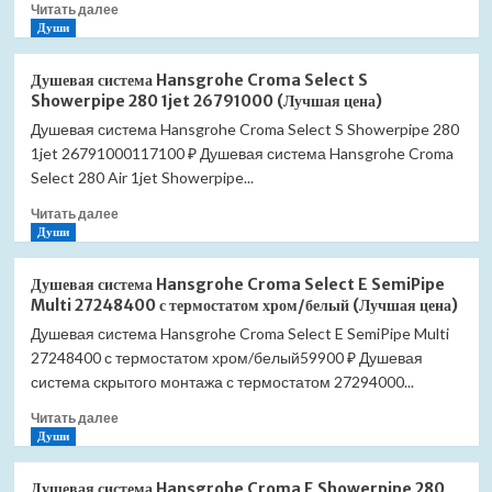
Прочитать
Читать далее
1jet
больше
Души
26890140
о
с
Душевая
термостатом
Душевая система Hansgrohe Croma Select S
система
бронза
Showerpipe 280 1jet 26791000 (Лучшая цена)
Hansgrohe
(Лучшая
Душевая система Hansgrohe Croma Select S Showerpipe 280
Croma
цена)
1jet 26791000117100 ₽ Душевая система Hansgrohe Croma
Select
S
Select 280 Air 1jet Showerpipe...
Showerpipe
Прочитать
Читать далее
280
больше
Души
1jet
о
26792000
Душевая
с
Душевая система Hansgrohe Croma Select E SemiPipe
система
термостатом
Multi 27248400 с термостатом хром/белый (Лучшая цена)
Hansgrohe
для
Душевая система Hansgrohe Croma Select E SemiPipe Multi
Croma
ванны
27248400 с термостатом хром/белый59900 ₽ Душевая
Select
(Лучшая
S
система скрытого монтажа с термостатом 27294000...
цена)
Showerpipe
Прочитать
Читать далее
280
больше
Души
1jet
о
26791000
Душевая
(Лучшая
Душевая система Hansgrohe Croma E Showerpipe 280