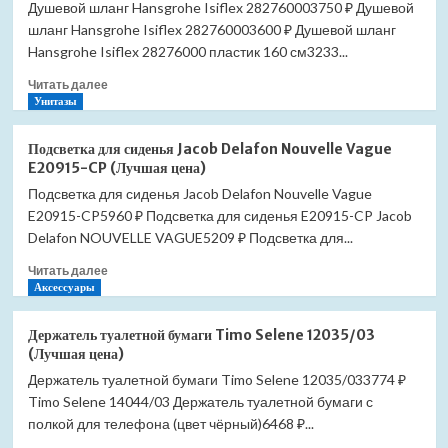
Душевой шланг Hansgrohe Isiflex 282760003750 ₽ Душевой
шланг Hansgrohe Isiflex 282760003600 ₽ Душевой шланг
Hansgrohe Isiflex 28276000 пластик 160 см3233...
Прочитать
Читать далее
больше
Унитазы
о
Душевой
Подсветка для сиденья Jacob Delafon Nouvelle Vague
шланг
E20915-CP (Лучшая цена)
Hansgrohe
Подсветка для сиденья Jacob Delafon Nouvelle Vague
Isiflex
E20915-CP5960 ₽ Подсветка для сиденья E20915-CP Jacob
28276000
(Лучшая
Delafon NOUVELLE VAGUE5209 ₽ Подсветка для...
цена)
Прочитать
Читать далее
больше
Аксессуары
о
Подсветка
Держатель туалетной бумаги Timo Selene 12035/03
для
(Лучшая цена)
сиденья
Держатель туалетной бумаги Timo Selene 12035/033774 ₽
Jacob
Timo Selene 14044/03 Держатель туалетной бумаги с
Delafon
Nouvelle
полкой для телефона (цвет чёрный)6468 ₽...
Vague