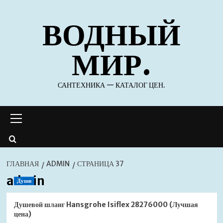
Перейти
ВОДНЫЙ
к
содержимому
МИР.
САНТЕХНИКА — КАТАЛОГ ЦЕН.
Основное
меню
ГЛАВНАЯ
ADMIN
СТРАНИЦА 37
admin
Души
Душевой шланг Hansgrohe Isiflex 28276000 (Лучшая
цена)