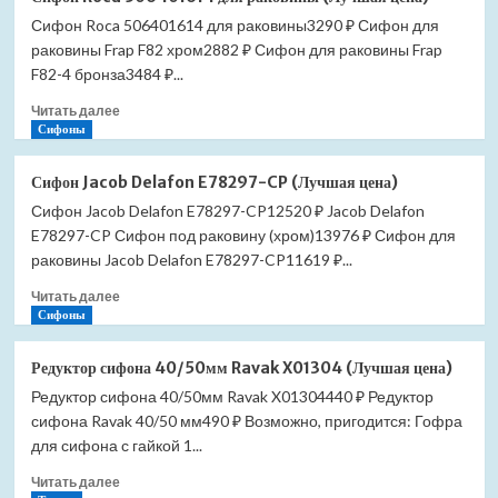
туалетной
Сифон Roca 506401614 для раковины3290 ₽ Сифон для
бумаги
раковины Frap F82 хром2882 ₽ Сифон для раковины Frap
Slezak
RAV
F82-4 бронза3484 ₽...
Morava
Прочитать
Читать далее
MKA0402SM
больше
Сифоны
вертикальный
о
(Лучшая
Сифон
цена)
Сифон Jacob Delafon E78297-CP (Лучшая цена)
Roca
Сифон Jacob Delafon E78297-CP12520 ₽ Jacob Delafon
506401614
E78297-CP Сифон под раковину (хром)13976 ₽ Сифон для
для
раковины
раковины Jacob Delafon E78297-CP11619 ₽...
(Лучшая
Прочитать
Читать далее
цена)
больше
Сифоны
о
Сифон
Редуктор сифона 40/50мм Ravak X01304 (Лучшая цена)
Jacob
Редуктор сифона 40/50мм Ravak X01304440 ₽ Редуктор
Delafon
сифона Ravak 40/50 мм490 ₽ Возможно, пригодится: Гофра
E78297-
CP
для сифона с гайкой 1...
(Лучшая
Прочитать
Читать далее
цена)