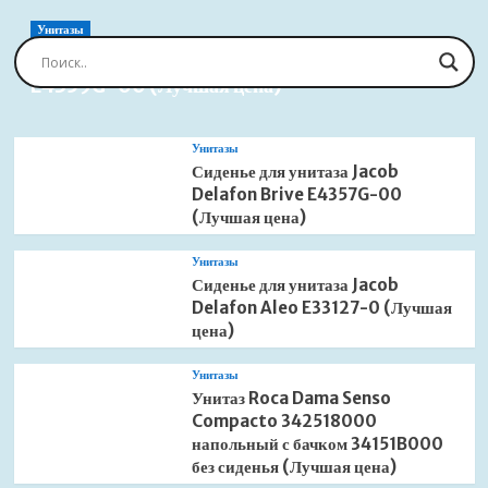
водяной
(Лучшая
Унитазы
цена)
Сиденье для унитаза Jacob Delafon Brive
E4359G-00 (Лучшая цена)
Унитазы
Сиденье для унитаза Jacob
Delafon Brive E4357G-00
(Лучшая цена)
Унитазы
Сиденье для унитаза Jacob
Delafon Aleo E33127-0 (Лучшая
цена)
Унитазы
Унитаз Roca Dama Senso
Compacto 342518000
напольный с бачком 34151B000
без сиденья (Лучшая цена)