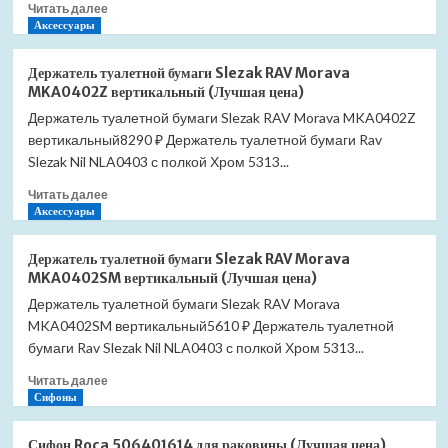
Прочитать
Читать далее
E20915-
больше
Аксессуары
CP
о
(Лучшая
Держатель
цена)
Держатель туалетной бумаги Slezak RAV Morava
туалетной
MKA0402Z вертикальный (Лучшая цена)
бумаги
Держатель туалетной бумаги Slezak RAV Morava MKA0402Z
Timo
вертикальный8290 ₽ Держатель туалетной бумаги Rav
Selene
12035/03
Slezak Nil NLA0403 с полкой Хром 5313...
(Лучшая
Прочитать
Читать далее
цена)
больше
Аксессуары
о
Держатель
Держатель туалетной бумаги Slezak RAV Morava
туалетной
MKA0402SM вертикальный (Лучшая цена)
бумаги
Держатель туалетной бумаги Slezak RAV Morava
Slezak
MKA0402SM вертикальный5610 ₽ Держатель туалетной
RAV
Morava
бумаги Rav Slezak Nil NLA0403 с полкой Хром 5313...
MKA0402Z
Прочитать
Читать далее
вертикальный
больше
Сифоны
(Лучшая
о
цена)
Держатель
Сифон Roca 506401614 для раковины (Лучшая цена)