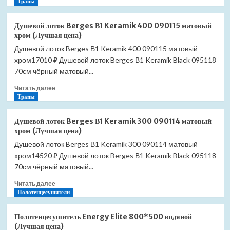
больше
Трапы
о
Редуктор
Душевой лоток Berges В1 Keramik 400 090115 матовый
сифона
хром (Лучшая цена)
40/50мм
Душевой лоток Berges В1 Keramik 400 090115 матовый
Ravak
хром17010 ₽ Душевой лоток Berges В1 Keramik Black 095118
X01304
(Лучшая
70см чёрный матовый...
цена)
Прочитать
Читать далее
больше
Трапы
о
Душевой
Душевой лоток Berges В1 Keramik 300 090114 матовый
лоток
хром (Лучшая цена)
Berges
Душевой лоток Berges В1 Keramik 300 090114 матовый
В1
хром14520 ₽ Душевой лоток Berges В1 Keramik Black 095118
Keramik
400
70см чёрный матовый...
090115
Прочитать
Читать далее
матовый
больше
Полотенцесушители
хром
о
(Лучшая
Душевой
цена)
Полотенцесушитель Energy Elite 800*500 водяной
лоток
(Лучшая цена)