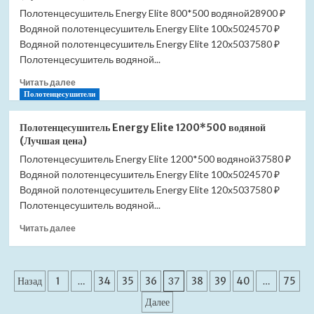
Berges
Полотенцесушитель Energy Elite 800*500 водяной28900 ₽
В1
Водяной полотенцесушитель Energy Elite 100x5024570 ₽
Keramik
300
Водяной полотенцесушитель Energy Elite 120x5037580 ₽
090114
Полотенцесушитель водяной...
матовый
Прочитать
хром
Читать далее
больше
Полотенцесушители
(Лучшая
о
цена)
Полотенцесушитель
Полотенцесушитель Energy Elite 1200*500 водяной
Energy
(Лучшая цена)
Elite
Полотенцесушитель Energy Elite 1200*500 водяной37580 ₽
800*500
Водяной полотенцесушитель Energy Elite 100x5024570 ₽
водяной
(Лучшая
Водяной полотенцесушитель Energy Elite 120x5037580 ₽
цена)
Полотенцесушитель водяной...
Прочитать
Читать далее
больше
о
Полотенцесушитель
Пагинация
Energy
Назад
1
…
34
35
36
37
38
39
40
…
75
Elite
записей
Далее
1200*500