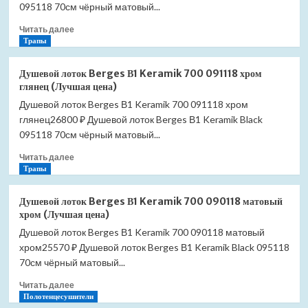
S-
095118 70см чёрный матовый...
016
Прочитать
Читать далее
50241600-
больше
Трапы
01
о
хром
Душевой
(Лучшая
Душевой лоток Berges В1 Keramik 700 091118 хром
лоток
цена)
глянец (Лучшая цена)
Berges
Душевой лоток Berges В1 Keramik 700 091118 хром
В1
глянец26800 ₽ Душевой лоток Berges В1 Keramik Black
Keramik
700
095118 70см чёрный матовый...
092118
Прочитать
Читать далее
золото
больше
Трапы
глянец
о
(Лучшая
Душевой
цена)
Душевой лоток Berges В1 Keramik 700 090118 матовый
лоток
хром (Лучшая цена)
Berges
Душевой лоток Berges В1 Keramik 700 090118 матовый
В1
хром25570 ₽ Душевой лоток Berges В1 Keramik Black 095118
Keramik
700
70см чёрный матовый...
091118
Прочитать
Читать далее
хром
больше
Полотенцесушители
глянец