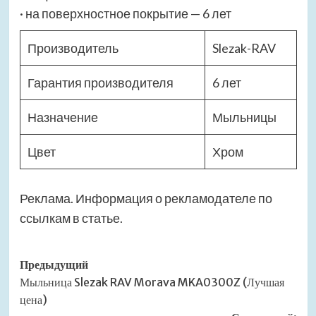
· на поверхностное покрытие — 6 лет
Производитель
Slezak-RAV
Гарантия производителя
6 лет
Назначение
Мыльницы
Цвет
Хром
Реклама. Информация о рекламодателе по
ссылкам в статье.
Навигация
Предыдущий
Мыльница Slezak RAV Morava MKA0300Z (Лучшая
записи
цена)