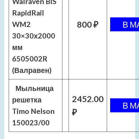
Walraven BIS
RapidRail
800 ₽
WM2
30×30х2000
мм
6505002R
(Валравен)
Мыльница
2452.00
решетка
Timo Nelson
₽
150023/00