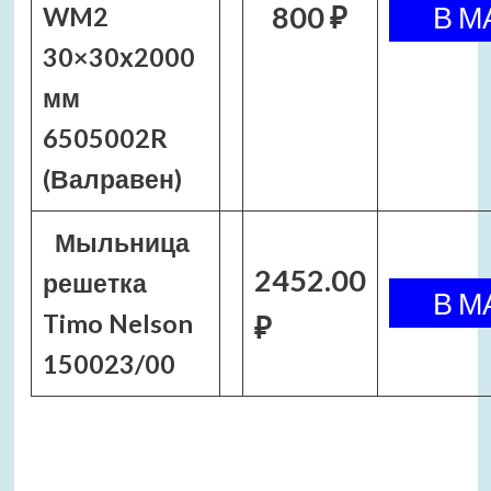
800 ₽
WM2
30×30х2000
мм
6505002R
(Валравен)
Мыльница
2452.00
решетка
Timo Nelson
₽
150023/00