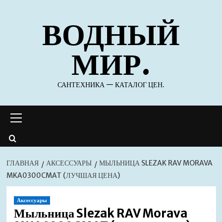
Перейти
ВОДНЫЙ
к
содержимому
МИР.
САНТЕХНИКА — КАТАЛОГ ЦЕН.
Основное
меню
ГЛАВНАЯ
АКСЕССУАРЫ
МЫЛЬНИЦА SLEZAK RAV MORAVA
MKA0300CMAT (ЛУЧШАЯ ЦЕНА)
Аксессуары
Мыльница Slezak RAV Morava