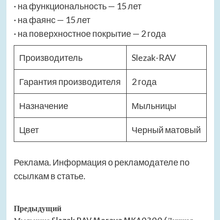
· на функциональность — 15 лет
· на фаянс — 15 лет
· на поверхностное покрытие — 2 года
Производитель
Slezak-RAV
Гарантия производителя
2 года
Назначение
Мыльницы
Цвет
Черный матовый
Реклама. Информация о рекламодателе по
ссылкам в статье.
Навигация
Предыдущий