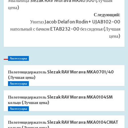
Мыльница Slezak RAV Morava MKA0300 (Лучшая
записи
цена)
Следующий:
Унитаз Jacob Delafon Rodin+ UJAB102-00
напольный с бачком ETAB232-00 без сиденья (Лучшая
цена)
Аксессуары
Полотенцедержатель Slezak RAV Morava MKA0701/40
(Лучшая цена)
Аксессуары
Полотенцедержатель Slezak RAV Morava MKA0104SM
кольцо (Лучшая цена)
Аксессуары
Полотенцедержатель Slezak RAV Morava MKA0104CMAT
кольцо (Лучшая цена)