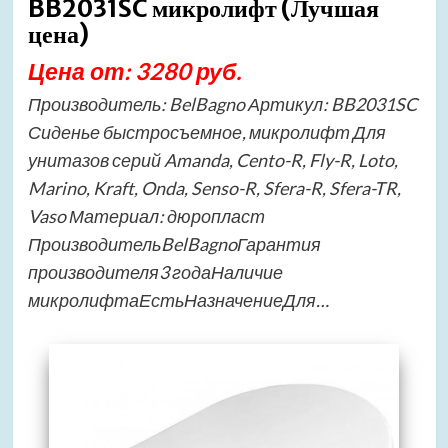
BB2031SC микролифт (Лучшая
цена)
Цена от: 3280 руб.
Производитель: BelBagno Артикул: BB2031SC
Сиденье быстросъемное, микролифт Для
унитазов серий Amanda, Cento-R, Fly-R, Loto,
Marino, Kraft, Onda, Senso-R, Sfera-R, Sfera-TR,
Vaso Материал: дюропласт
ПроизводительBelBagnoГарантия
производителя3 годаНаличие
микролифтаЕстьНазначениеДля…