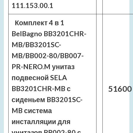
111.153.00.1
Комплект 4 в 1
BelBagno BB3201CHR-
MB/BB3201SC-
MB/BB002-80/BB007-
PR-NERO.M унитаз
подвесной SELA
51600
BB3201CHR-MB с
сиденьем BB3201SC-
MB система
инсталляции для
унитазов BB002-80 с