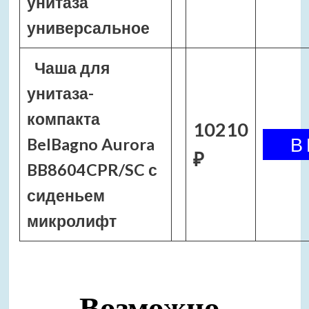
унитаза
универсальное
Чаша для
унитаза-
компакта
10210
BelBagno Aurora
₽
BB8604CPR/SC с
сиденьем
микролифт
Возможно,