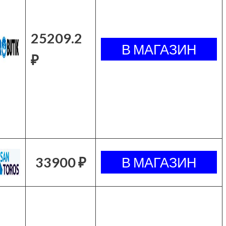
25209.2
₽
33900 ₽