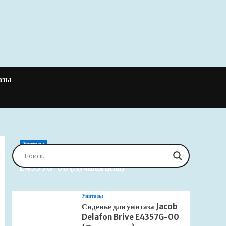
азы
Унитазы
Сиденье для унитаза Jacob Delafon Brive
E4359G-00 (Лучшая цена)
Унитазы
Сиденье для унитаза Jacob
Delafon Brive E4357G-00