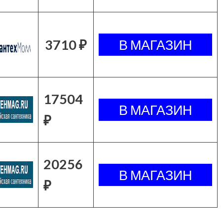
3710 ₽
17504
₽
20256
₽