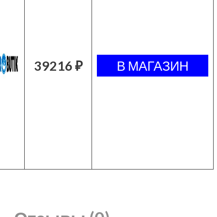
39216 ₽