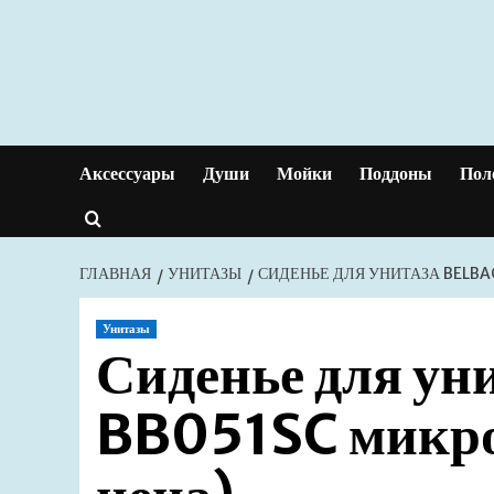
Перейти
к
содержимому
Аксессуары
Души
Мойки
Поддоны
Пол
ГЛАВНАЯ
УНИТАЗЫ
СИДЕНЬЕ ДЛЯ УНИТАЗА BELB
Унитазы
Сиденье для ун
BB051SC микр