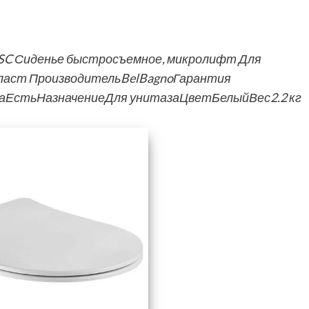
1SC Сиденье быстросъемное, микролифт Для
пласт ПроизводительBelBagnoГарантия
аЕстьНазначениеДля унитазаЦветБелыйВес2.2 кг