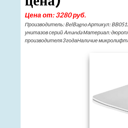
цена)
Цена от: 3280 руб.
Производитель: BelBagno Артикул: BB05
унитазов серий Amanda Материал: дюро
производителя3 годаНаличие микролифт