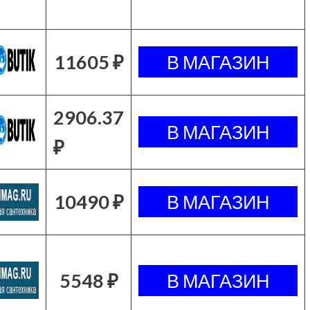
11605 ₽
2906.37
₽
10490 ₽
5548 ₽