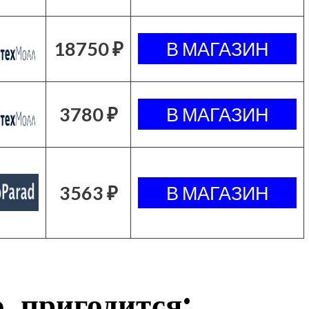
18750 ₽
3780 ₽
3563 ₽
, пригодится: