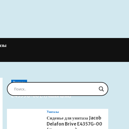
азы
Унитазы
Сиденье для унитаза Jacob Delafon Brive
E4359G-00 (Лучшая цена)
Унитазы
Сиденье для унитаза Jacob
Delafon Brive E4357G-00