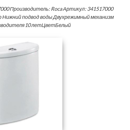
7000 Производитель: Roca Артикул: 341517000
р Нижний подвод воды Двухрежимный механизм
изводителя10 летЦветБелый