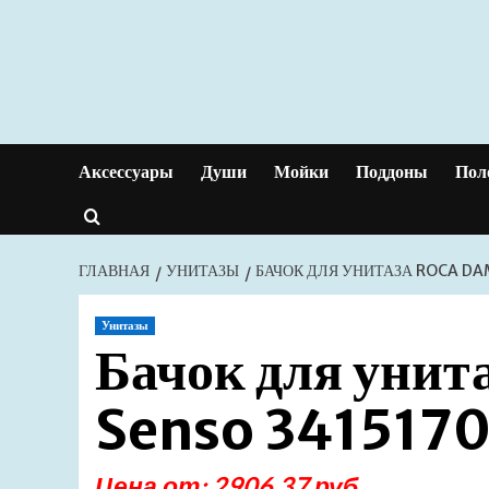
Перейти
к
содержимому
Аксессуары
Души
Мойки
Поддоны
Пол
ГЛАВНАЯ
УНИТАЗЫ
БАЧОК ДЛЯ УНИТАЗА ROCA DA
Унитазы
Бачок для уни
Senso 3415170
Цена от: 2906.37 руб.