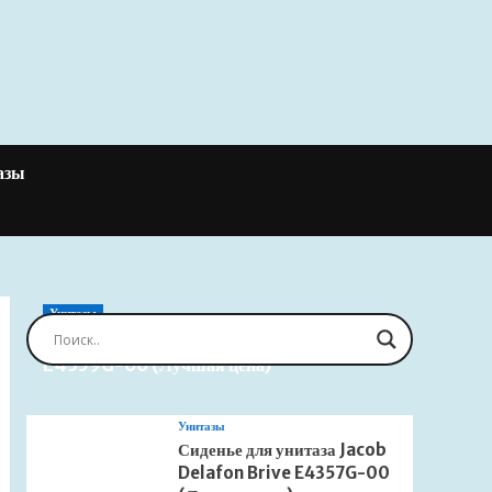
азы
Унитазы
Сиденье для унитаза Jacob Delafon Brive
E4359G-00 (Лучшая цена)
Унитазы
Сиденье для унитаза Jacob
Delafon Brive E4357G-00