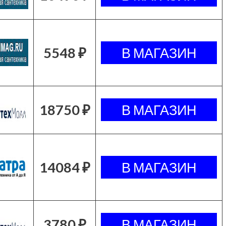
5548 ₽
18750 ₽
14084 ₽
3780 ₽