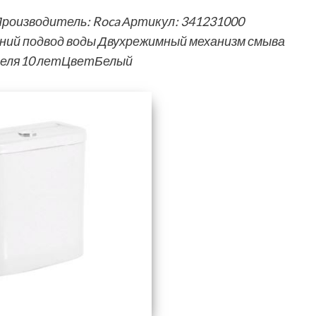
 Производитель: Roca Артикул: 341231000
ний подвод воды Двухрежимный механизм смыва
теля10 летЦветБелый