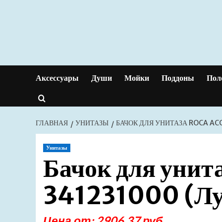
Перейти
к
содержимому
Аксессуары
Души
Мойки
Поддоны
Пол
ГЛАВНАЯ
УНИТАЗЫ
БАЧОК ДЛЯ УНИТАЗА ROCA AC
Унитазы
Бачок для унит
341231000 (Лу
Цена от: 2906.37 руб.