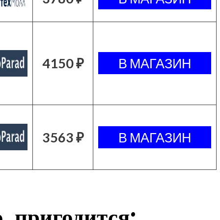
4150 ₽
3563 ₽
, пригодится: