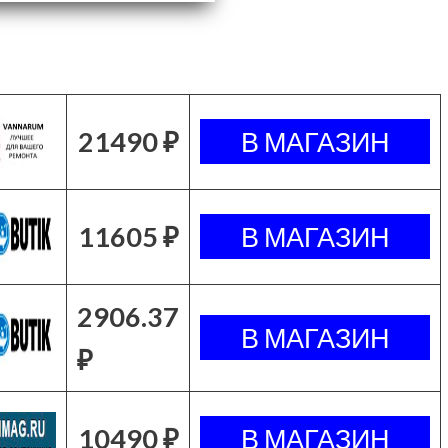
21490 ₽
11605 ₽
2906.37
₽
10490 ₽