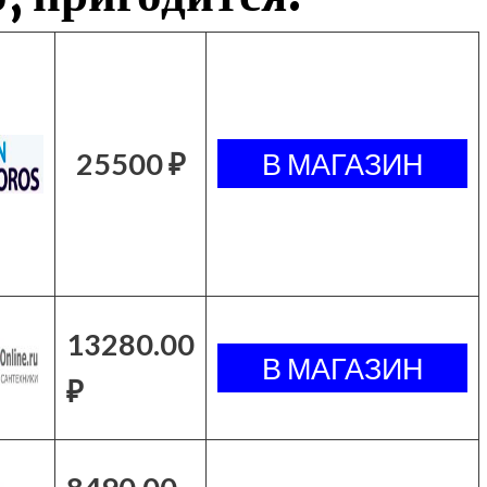
25500 ₽
13280.00
₽