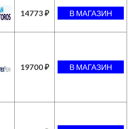
14773 ₽
19700 ₽