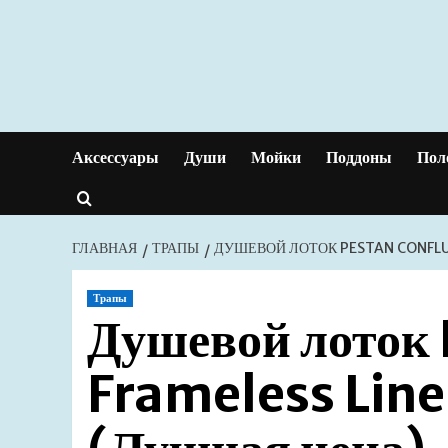
Перейти
к
содержимому
Аксессуары
Души
Мойки
Поддоны
Пол
ГЛАВНАЯ
ТРАПЫ
ДУШЕВОЙ ЛОТОК PESTAN CONFLUO
Трапы
Душевой лоток
Frameless Lin