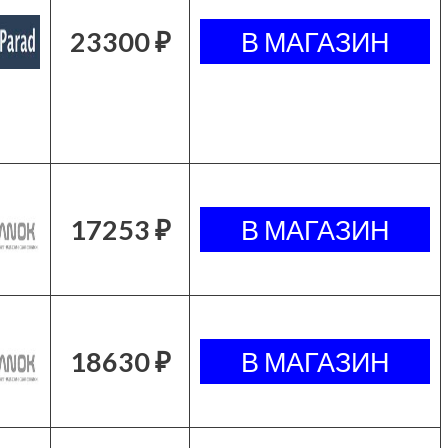
23300 ₽
17253 ₽
18630 ₽