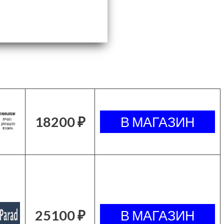
18200 ₽
25100 ₽