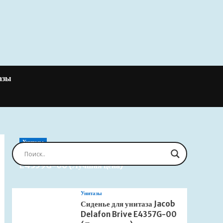
азы
Унитазы
Сиденье для унитаза Jacob Delafon Brive
E4359G-00 (Лучшая цена)
Унитазы
Сиденье для унитаза Jacob
Delafon Brive E4357G-00