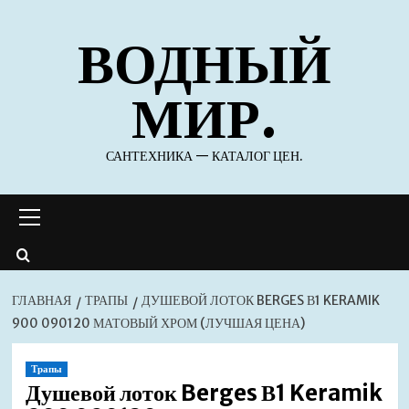
Перейти
ВОДНЫЙ
к
содержимому
МИР.
САНТЕХНИКА — КАТАЛОГ ЦЕН.
Основное
меню
ГЛАВНАЯ
ТРАПЫ
ДУШЕВОЙ ЛОТОК BERGES В1 KERAMIK
900 090120 МАТОВЫЙ ХРОМ (ЛУЧШАЯ ЦЕНА)
Трапы
Душевой лоток Berges В1 Keramik