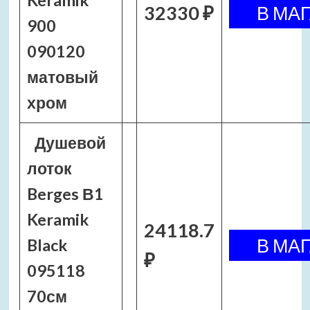
Keramik
32330 ₽
900
090120
матовый
хром
Душевой
лоток
Berges В1
Keramik
24118.7
Black
₽
095118
70см