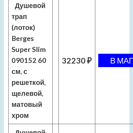
Душевой
трап
(лоток)
Berges
Super Slim
32230 ₽
090152 60
см, с
решеткой,
щелевой,
матовый
хром
Душевой