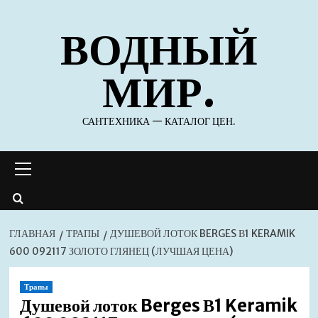
Перейти
ВОДНЫЙ
к
содержимому
МИР.
САНТЕХНИКА — КАТАЛОГ ЦЕН.
Основное
меню
ГЛАВНАЯ
ТРАПЫ
ДУШЕВОЙ ЛОТОК BERGES В1 KERAMIK
600 092117 ЗОЛОТО ГЛЯНЕЦ (ЛУЧШАЯ ЦЕНА)
Трапы
Душевой лоток Berges В1 Keramik