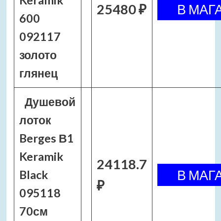
Keramik
25480 ₽
600
092117
золото
глянец
Душевой
лоток
Berges В1
Keramik
24118.7
Black
₽
095118
70см