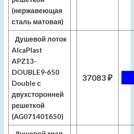
(нержавеющая
сталь матовая)
Душевой лоток
AlcaPlast
APZ13-
DOUBLE9-650
37083 ₽
Double с
двухсторонней
решеткой
(AG071401650)
Душевой трап