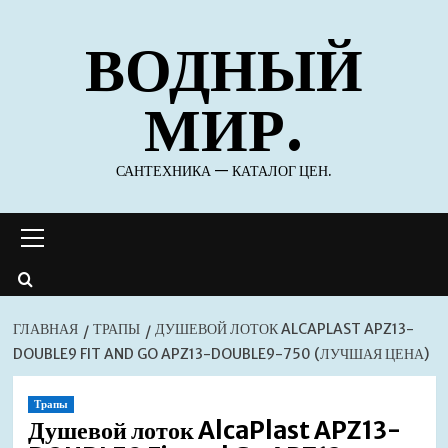
Перейти
ВОДНЫЙ
к
содержимому
МИР.
САНТЕХНИКА — КАТАЛОГ ЦЕН.
Основное
меню
ГЛАВНАЯ
ТРАПЫ
ДУШЕВОЙ ЛОТОК ALCAPLAST APZ13-
DOUBLE9 FIT AND GO APZ13-DOUBLE9-750 (ЛУЧШАЯ ЦЕНА)
Трапы
Душевой лоток AlcaPlast APZ13-