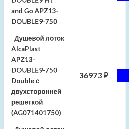
DOUBLE9 Fit
and Go APZ13-
DOUBLE9-750
Душевой лоток
AlcaPlast
APZ13-
DOUBLE9-750
36973 ₽
Double с
двухсторонней
решеткой
(AG071401750)