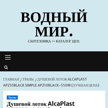
Перейти
ВОДНЫЙ
к
содержимому
МИР.
САНТЕХНИКА — КАТАЛОГ ЦЕН.
Основное
меню
ГЛАВНАЯ
ТРАПЫ
ДУШЕВОЙ ЛОТОК ALCAPLAST
APZ10BLACK SIMPLE APZ10BLACK-550M (ЛУЧШАЯ ЦЕНА)
Трапы
Душевой лоток AlcaPlast