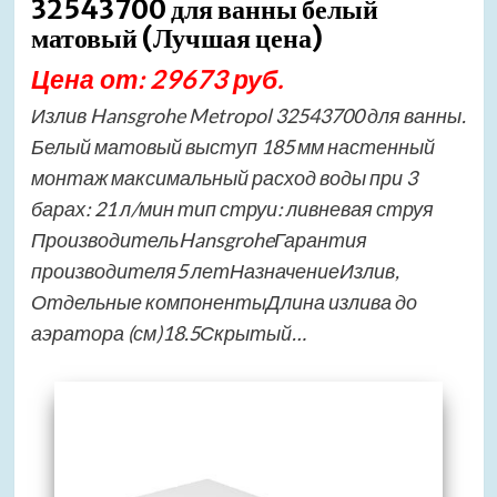
32543700 для ванны белый
матовый (Лучшая цена)
Цена от: 29673 руб.
Излив Hansgrohe Metropol 32543700 для ванны.
Белый матовый выступ 185 мм настенный
монтаж максимальный расход воды при 3
барах: 21 л/мин тип струи: ливневая струя
ПроизводительHansgroheГарантия
производителя5 летНазначениеИзлив,
Отдельные компонентыДлина излива до
аэратора (см)18.5Скрытый…