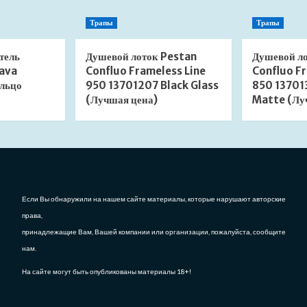
Трапы
Трапы
тель
Душевой лоток Pestan
Душевой л
ava
Confluo Frameless Line
Confluo Fr
льцо
950 13701207 Black Glass
850 13701
(Лучшая цена)
Matte (Лу
Если Вы обнаружили на нашем сайте материалы, которые нарушают авторские
права,
принадлежащие Вам, Вашей компании или организации, пожалуйста, сообщите
нам.
На сайте могут быть опубликованы материалы 18+!