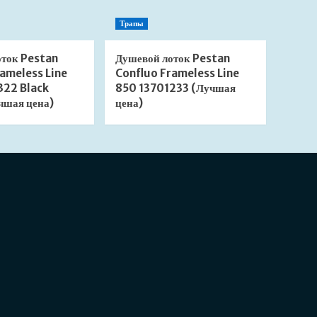
Трапы
оток Pestan
Душевой лоток Pestan
ameless Line
Confluo Frameless Line
322 Black
850 13701233 (Лучшая
чшая цена)
цена)