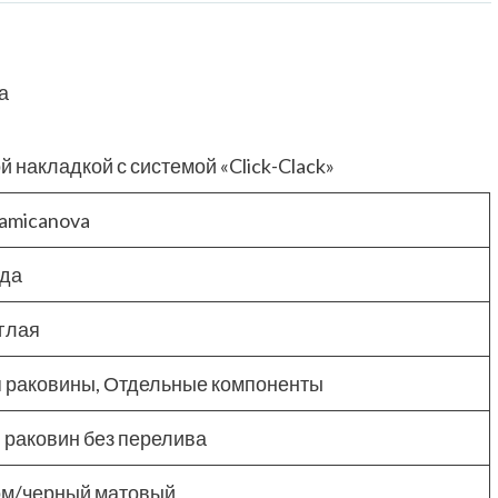
а
 накладкой с системой «Click-Clack»
amicanova
ода
глая
 раковины, Отдельные компоненты
 раковин без перелива
м/черный матовый