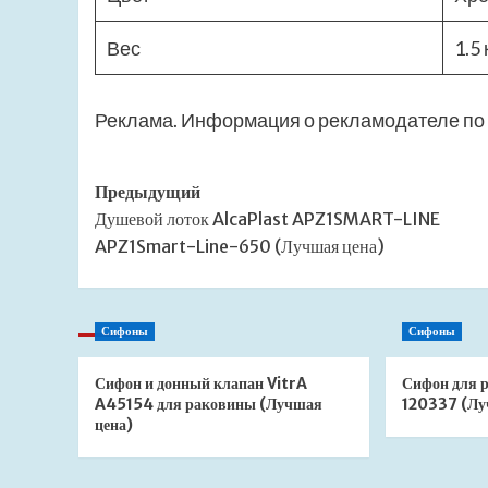
Вес
1.5 
Реклама. Информация о рекламодателе по 
Навигация
Предыдущий
Душевой лоток AlcaPlast APZ1SMART-LINE
записи
APZ1Smart-Line-650 (Лучшая цена)
Сифоны
Сифоны
Сифон и донный клапан VitrA
Сифон для 
A45154 для раковины (Лучшая
120337 (Лу
цена)