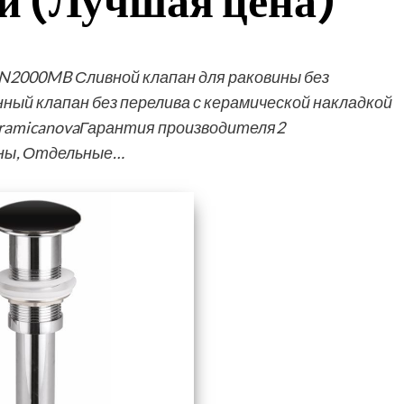
й (Лучшая цена)
CN2000MB Сливной клапан для раковины без
ый клапан без перелива с керамической накладкой
eramicanovaГарантия производителя2
ны, Отдельные…