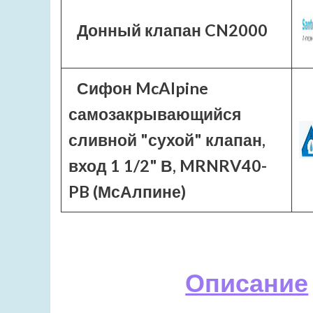
Донный клапан CN2000
Сифон McAlpine
самозакрывающийся
сливной "сухой" клапан,
вход 1 1/2" В, MRNRV40-
PB (МсАлпине)
Описание