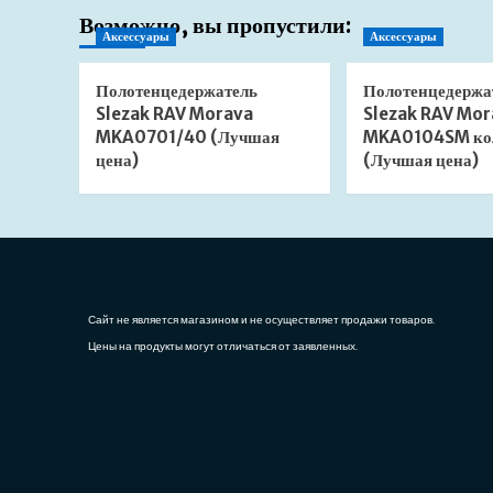
Возможно, вы пропустили:
Аксессуары
Аксессуары
Полотенцедержатель
Полотенцедержа
Slezak RAV Morava
Slezak RAV Mor
MKA0701/40 (Лучшая
MKA0104SM ко
цена)
(Лучшая цена)
Сайт не является магазином и не осуществляет продажи товаров.
Цены на продукты могут отличаться от заявленных.