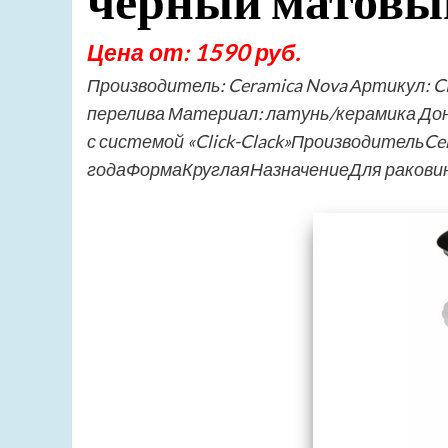
черный матовы
Цена от: 1590 руб.
Производитель: Ceramica Nova Артикул: 
перелива Материал: латунь/керамика Донн
с системой «Click-Clack»ПроизводительC
годаФормаКруглаяНазначениеДля ракови